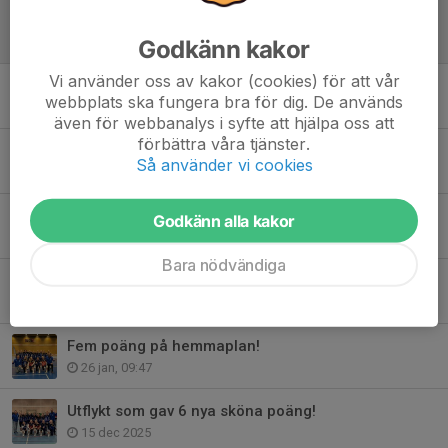
Öppna USM 2026
Godkänn kakor
16 maj, 19:24
Vi använder oss av kakor (cookies) för att vår
Säsongens sista seger!
webbplats ska fungera bra för dig. De används
28 mar, 19:31
även för webbanalys i syfte att hjälpa oss att
förbättra våra tjänster.
Sista hemmamatchen
Så använder vi cookies
27 mar, 14:56
Två matcher - sex poäng!
Godkänn alla kakor
7 mar, 21:07
Bara nödvändiga
Långa matcher i Hestra
23 feb, 13:15
Fem poäng på hemmaplan!
26 jan, 09:47
Utflykt som gav 6 nya sköna poäng!
15 dec 2025