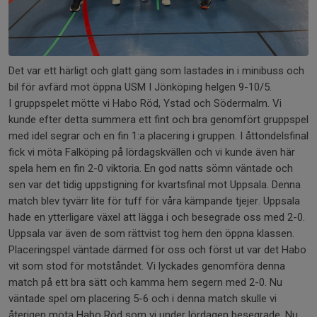
Det var ett härligt och glatt gäng som lastades in i minibuss och
bil för avfärd mot öppna USM I Jönköping helgen 9-10/5.
I gruppspelet mötte vi Habo Röd, Ystad och Södermalm. Vi
kunde efter detta summera ett fint och bra genomfört gruppspel
med idel segrar och en fin 1:a placering i gruppen. I åttondelsfinal
fick vi möta Falköping på lördagskvällen och vi kunde även här
spela hem en fin 2-0 viktoria. En god natts sömn väntade och
sen var det tidig uppstigning för kvartsfinal mot Uppsala. Denna
match blev tyvärr lite för tuff för våra kämpande tjejer. Uppsala
hade en ytterligare växel att lägga i och besegrade oss med 2-0.
Uppsala var även de som rättvist tog hem den öppna klassen.
Placeringspel väntade därmed för oss och först ut var det Habo
vit som stod för motståndet. Vi lyckades genomföra denna
match på ett bra sätt och kamma hem segern med 2-0. Nu
väntade spel om placering 5-6 och i denna match skulle vi
återigen möta Habo Röd som vi under lördagen besegrade. Nu