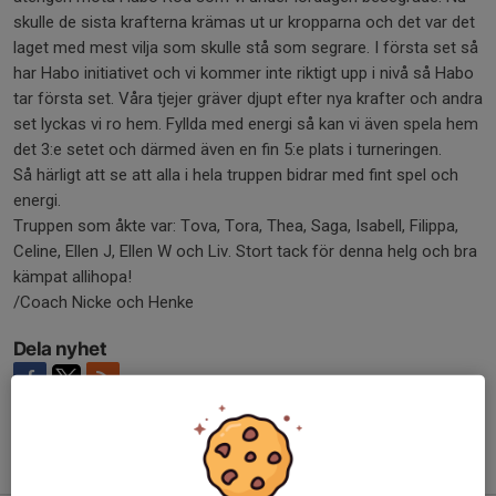
skulle de sista krafterna krämas ut ur kropparna och det var det
laget med mest vilja som skulle stå som segrare. I första set så
har Habo initiativet och vi kommer inte riktigt upp i nivå så Habo
tar första set. Våra tjejer gräver djupt efter nya krafter och andra
set lyckas vi ro hem. Fyllda med energi så kan vi även spela hem
det 3:e setet och därmed även en fin 5:e plats i turneringen.
Så härligt att se att alla i hela truppen bidrar med fint spel och
energi.
Truppen som åkte var: Tova, Tora, Thea, Saga, Isabell, Filippa,
Celine, Ellen J, Ellen W och Liv. Stort tack för denna helg och bra
kämpat allihopa!
/Coach Nicke och Henke
Dela nyhet
Tidigare nyheter