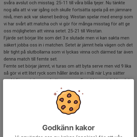
svåra avslut och misstag. 25-11 till våra blåa tjejer. Nu tänkte
nog alla att vi var igång och skulle fortsätta spela på en jämnare
nivå, men ack var skenet bedrog. Westan spelar med energi som
vi har svårt att matcha och vi gör för många misstag för att ge
oss möjligheten att vinna setet. 25-21 till Westan.
Fjärde set börjar lite som det 3:e slutade men vi kan sakta men
säkert jobba oss in i matchen. Setet är jämnt hela vägen och det
blir tight på slutbollarna som vi lyckas vinna och därmed tar även
denna match till femte set.
Femte set börjar jämnt, vi turas om att byta serve men vid 9 lika
så gör vi ett litet ryck som håller ända in i mål när Lyra sätter
punkt för matchen med ett serve ess. En jobbig match blev det,
troligen så satte den första 5-sets matchen sina spår både
energi mässigt och mentalt för vi gör många misstag som vi
normalt inte gör. Skönt att till slut ro hem det och vi får 4 poäng
med oss hem.
Bäste poängplockare Fvbk
Lyra 16p
Godkänn kakor
Isabell 10p
Christina 10p