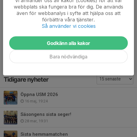
Vi använder oss av kakor (cookies) för att vår
webbplats ska fungera bra för dig. De används
Mvp Lyra
även för webbanalys i syfte att hjälpa oss att
förbättra våra tjänster.
Nu tar vi 2 veckors med finslipning innan vi tar oss an 2 nya
Så använder vi cookies
matcher.
/Henke och Nicke
Godkänn alla kakor
Dela nyhet
Bara nödvändiga
Tidigare nyheter
Öppna USM 2026
16 maj, 19:24
Säsongens sista seger!
28 mar, 19:31
Sista hemmamatchen