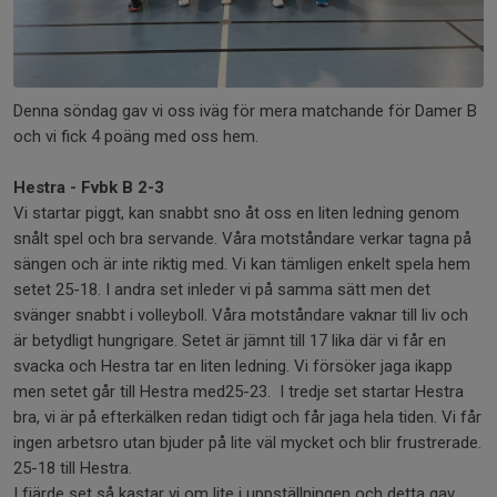
Denna söndag gav vi oss iväg för mera matchande för Damer B
och vi fick 4 poäng med oss hem.
Hestra - Fvbk B 2-3
Vi startar piggt, kan snabbt sno åt oss en liten ledning genom
snålt spel och bra servande. Våra motståndare verkar tagna på
sängen och är inte riktig med. Vi kan tämligen enkelt spela hem
setet 25-18. I andra set inleder vi på samma sätt men det
svänger snabbt i volleyboll. Våra motståndare vaknar till liv och
är betydligt hungrigare. Setet är jämnt till 17 lika där vi får en
svacka och Hestra tar en liten ledning. Vi försöker jaga ikapp
men setet går till Hestra med25-23. I tredje set startar Hestra
bra, vi är på efterkälken redan tidigt och får jaga hela tiden. Vi får
ingen arbetsro utan bjuder på lite väl mycket och blir frustrerade.
25-18 till Hestra.
I fjärde set så kastar vi om lite i uppställningen och detta gav