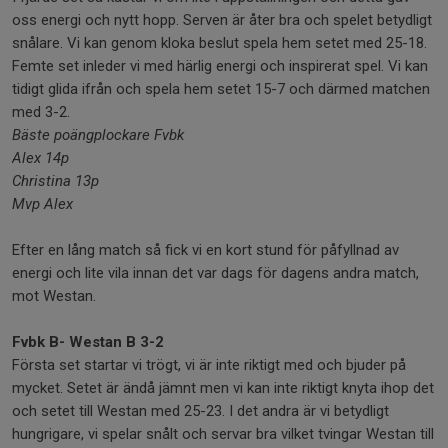
oss energi och nytt hopp. Serven är åter bra och spelet betydligt
snålare. Vi kan genom kloka beslut spela hem setet med 25-18.
Femte set inleder vi med härlig energi och inspirerat spel. Vi kan
tidigt glida ifrån och spela hem setet 15-7 och därmed matchen
med 3-2.
Bäste poängplockare Fvbk
Alex 14p
Christina 13p
Mvp Alex
Efter en lång match så fick vi en kort stund för påfyllnad av
energi och lite vila innan det var dags för dagens andra match,
mot Westan.
Fvbk B- Westan B 3-2
Första set startar vi trögt, vi är inte riktigt med och bjuder på
mycket. Setet är ändå jämnt men vi kan inte riktigt knyta ihop det
och setet till Westan med 25-23. I det andra är vi betydligt
hungrigare, vi spelar snålt och servar bra vilket tvingar Westan till