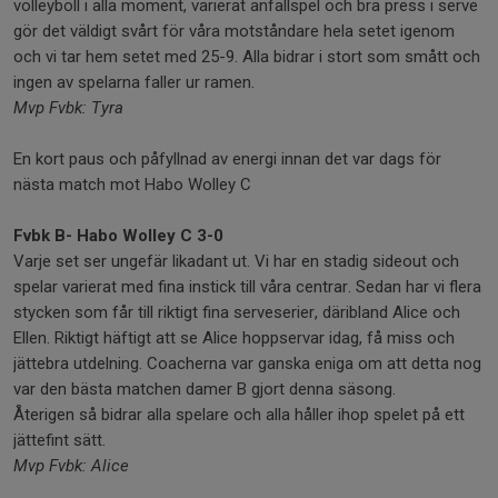
volleyboll i alla moment, varierat anfallspel och bra press i serve
gör det väldigt svårt för våra motståndare hela setet igenom
och vi tar hem setet med 25-9. Alla bidrar i stort som smått och
ingen av spelarna faller ur ramen.
Mvp Fvbk: Tyra
En kort paus och påfyllnad av energi innan det var dags för
nästa match mot Habo Wolley C
Fvbk B- Habo Wolley C 3-0
Varje set ser ungefär likadant ut. Vi har en stadig sideout och
spelar varierat med fina instick till våra centrar. Sedan har vi flera
stycken som får till riktigt fina serveserier, däribland Alice och
Ellen. Riktigt häftigt att se Alice hoppservar idag, få miss och
jättebra utdelning. Coacherna var ganska eniga om att detta nog
var den bästa matchen damer B gjort denna säsong.
Återigen så bidrar alla spelare och alla håller ihop spelet på ett
jättefint sätt.
Mvp Fvbk: Alice