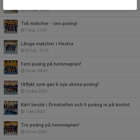
Sista hemmamatchen
27 mar, 14:56
Två matcher - sex poäng!
7 mar, 21:07
Långa matcher i Hestra
23 feb, 13:15
Fem poäng på hemmaplan!
26 jan, 09:47
Utflykt som gav 6 nya sköna poäng!
15 dec 2025
Kärt besök i Örnahallen och 6 poäng in på kontot.
7 dec 2025
Tre poäng på hemmaplan!
23 nov 2025