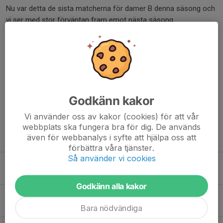
Nu var detta de sista matcherna för damer B denna säsong och
vi ser med stor förväntan fram emot nästa säsong.
Stort tack till alla som kommit och stöttat detta härliga gäng
denna säsong och välkomna åter säsongen 25/26.
/ Coach Nicke och Henke
Dela nyhet
Godkänn kakor
Vi använder oss av kakor (cookies) för att vår
webbplats ska fungera bra för dig. De används
även för webbanalys i syfte att hjälpa oss att
Tidigare nyheter
förbättra våra tjänster.
Så använder vi cookies
Öppna USM 2026
16 maj, 19:24
Godkänn alla kakor
Säsongens sista seger!
28 mar, 19:31
Bara nödvändiga