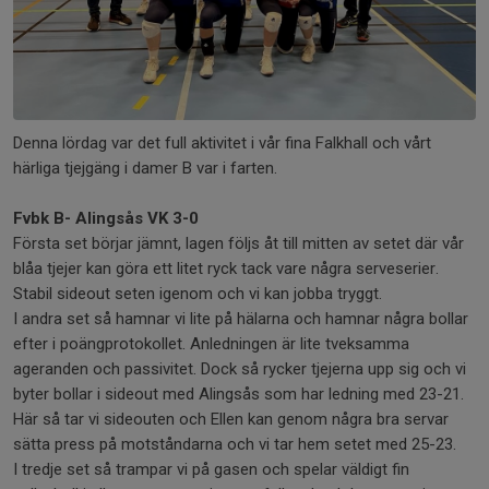
Denna lördag var det full aktivitet i vår fina Falkhall och vårt
härliga tjejgäng i damer B var i farten.
Fvbk B- Alingsås VK 3-0
Första set börjar jämnt, lagen följs åt till mitten av setet där vår
blåa tjejer kan göra ett litet ryck tack vare några serveserier.
Stabil sideout seten igenom och vi kan jobba tryggt.
I andra set så hamnar vi lite på hälarna och hamnar några bollar
efter i poängprotokollet. Anledningen är lite tveksamma
ageranden och passivitet. Dock så rycker tjejerna upp sig och vi
byter bollar i sideout med Alingsås som har ledning med 23-21.
Här så tar vi sideouten och Ellen kan genom några bra servar
sätta press på motståndarna och vi tar hem setet med 25-23.
I tredje set så trampar vi på gasen och spelar väldigt fin