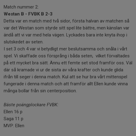
Match nummer 2:
Westan B - FVBK B 2-3
Detta var en match med två sidor, första halvan av matchen så
var det Westan som styrde sitt spel lite bättre, men känslan var
ändå att vi var med hela vägen. Lyckades bara inte knyta ihop i
slutskedet av seten.
I set 3 och 4 var vi betydligt mer beslutsamma och snåla i vårt
spel. Vi skaffade oss försprång i båda seten, vilket förvaltades
på ett mycket bra sätt. Ännu ett femte set stod framför oss. Väl
där så kramade vi ur de sista av våra krafter och kunde glida
ifrån till seger i denna match. Kul att se hur bra vårt mittenspel
fungerade i denna match och att framför allt Ellen kunde vinna
många bollar från sin centerposition.
Bäste poängplockare FVBK:
Ellen 16 p
Saga 11 p
MVP: Ellen