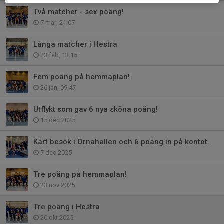
Två matcher - sex poäng!
7 mar, 21:07
Långa matcher i Hestra
23 feb, 13:15
Fem poäng på hemmaplan!
26 jan, 09:47
Utflykt som gav 6 nya sköna poäng!
15 dec 2025
Kärt besök i Örnahallen och 6 poäng in på kontot.
7 dec 2025
Tre poäng på hemmaplan!
23 nov 2025
Tre poäng i Hestra
20 okt 2025