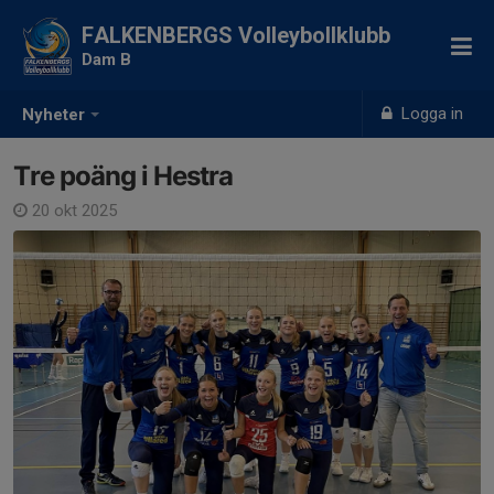
FALKENBERGS Volleybollklubb
Dam B
Logga in
Nyheter
Tre poäng i Hestra
20 okt 2025