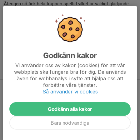
Återigen så fick hela truppen speltid vilket är väldigt glädjande.
Alla kommer in på plan och bidrar stort som smått. Vi tackar
publik, arrangören Hestra och motståndare för denna söndag.
//Henke och Nicke
Dela nyhet
Godkänn kakor
Vi använder oss av kakor (cookies) för att vår
Tidigare nyheter
webbplats ska fungera bra för dig. De används
även för webbanalys i syfte att hjälpa oss att
förbättra våra tjänster.
Öppna USM 2026
Så använder vi cookies
16 maj, 19:24
Säsongens sista seger!
Godkänn alla kakor
28 mar, 19:31
Bara nödvändiga
Sista hemmamatchen
27 mar, 14:56