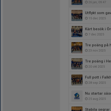
26 jan, 09:47
Utflykt som ga
15 dec 2025
Kärt besök i Ö
7 dec 2025
Tre poäng på
23 nov 2025
Tre poäng i He
20 okt 2025
Full pott i Falk
28 sep 2025
Nu startar sä
25 aug 2025
Stabila segrar