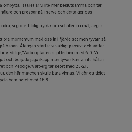
na ombytta, istället är vi lite mer beslutsamma och tar
r snålare och pressar på i serve och detta ger oss
andra, vi gör ett tidigt ryck som vi håller in i mål, seger
tt bra momentum med oss in i fjärde set men tyvärr så
 på banan. Återigen startar vi väldigt passivt och sätter
 där Veddige/Varberg tar en rejäl ledning med 6-0. Vi
t och började jaga ikapp men tyvärr kan vi inte hålla i
nöret och Veddige/Varberg tar setet med 25-21.
lut, den här matchen skulle bara vinnas. Vi gör ett tidigt
spela hem setet med 15-9.
k