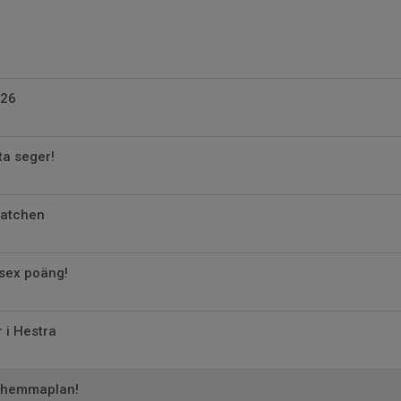
026
ta seger!
atchen
 sex poäng!
 i Hestra
 hemmaplan!