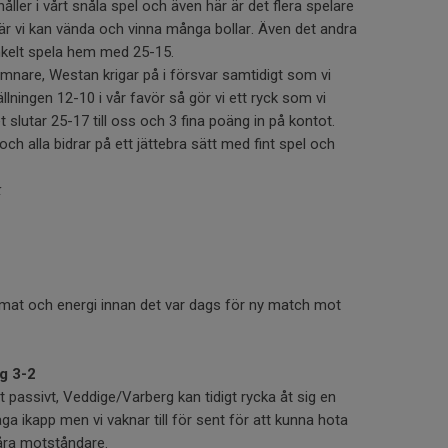
håller i vårt snåla spel och även här är det flera spelare
är vi kan vända och vinna många bollar. Även det andra
nkelt spela hem med 25-15.
ämnare, Westan krigar på i försvar samtidigt som vi
llningen 12-10 i vår favör så gör vi ett ryck som vi
t slutar 25-17 till oss och 3 fina poäng in på kontot.
 och alla bidrar på ett jättebra sätt med fint spel och
k
v mat och energi innan det var dags för ny match mot
g 3-2
gt passivt, Veddige/Varberg kan tidigt rycka åt sig en
jaga ikapp men vi vaknar till för sent för att kunna hota
våra motståndare.