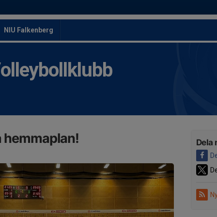
NIU Falkenberg
leybollklubb
å hemmaplan!
Dela 
De
De
Ny