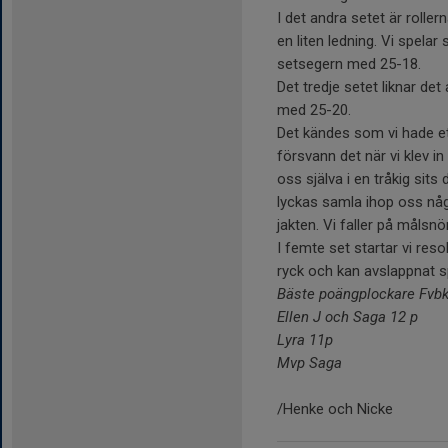
I det andra setet är roller
en liten ledning. Vi spela
setsegern med 25-18.
Det tredje setet liknar det 
med 25-20.
Det kändes som vi hade e
försvann det när vi klev in
oss själva i en tråkig sits
lyckas samla ihop oss någo
jakten. Vi faller på måls
I femte set startar vi reso
ryck och kan avslappnat 
Bäste poängplockare Fvb
Ellen J och Saga 12 p
Lyra 11p
Mvp Saga
/Henke och Nicke