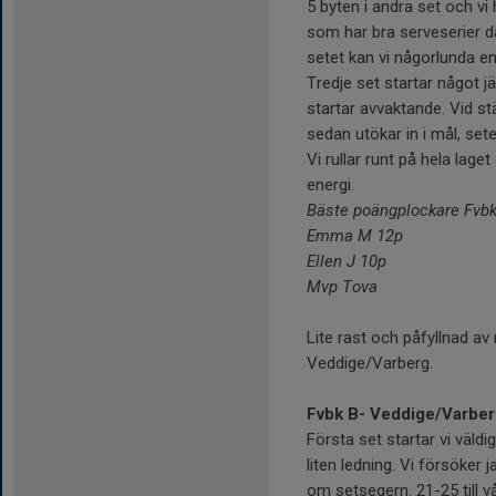
5 byten i andra set och vi 
som har bra serveserier d
setet kan vi någorlunda e
Tredje set startar något j
startar avvaktande. Vid stä
sedan utökar in i mål, sete
Vi rullar runt på hela laget
energi.
Bäste poängplockare Fvb
Emma M 12p
Ellen J 10p
Mvp Tova
Lite rast och påfyllnad a
Veddige/Varberg.
Fvbk B- Veddige/Varber
Första set startar vi väldi
liten ledning. Vi försöker 
om setsegern. 21-25 till 