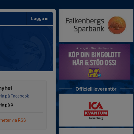
Logga in
nyhet
Officiell leverantör
la på Facebook
la på X
heter via RSS