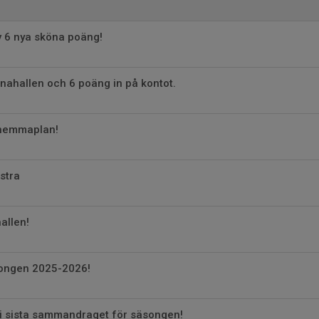
v 6 nya sköna poäng!
rnahallen och 6 poäng in på kontot.
 hemmaplan!
stra
hallen!
songen 2025-2026!
 i sista sammandraget för säsongen!