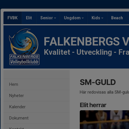
FVBK
Elit
Senior
Ungdom
Kids
Beach
FALKENBERGS Vol
Kvalitet - Utveckling - F
SM-GULD
Hem
Här redovisas alla SM-guld
Nyheter
Elit herrar
Kalender
Dokument