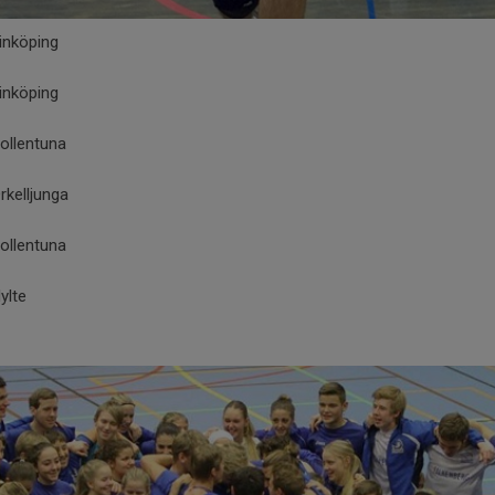
inköping
Linköping
Sollentuna
rkelljunga
Sollentuna
Hylte