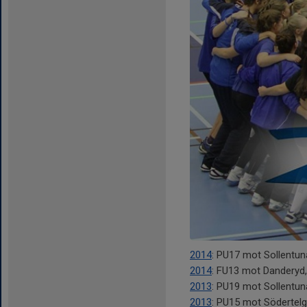
2014
: PU17 mot Sollentuna
2014
: FU13 mot Danderyd,
2013
: PU19 mot Sollentuna
2013
: PU15 mot Södertelg