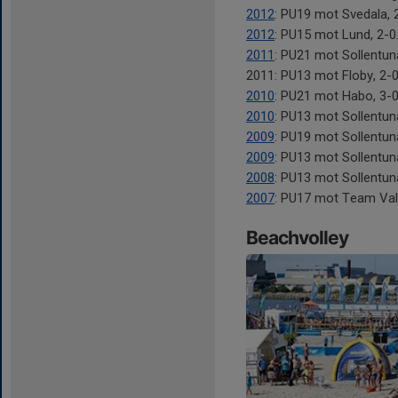
2012
: PU19 mot Svedala, 
2012
: PU15 mot Lund, 2-0
2011
: PU21 mot Sollentuna
2011: PU13 mot Floby, 2-0
2010
: PU21 mot Habo, 3-0
2010
: PU13 mot Sollentuna
2009
: PU19 mot Sollentuna
2009
: PU13 mot Sollentuna
2008
: PU13 mot Sollentuna
2007
: PU17 mot Team Vall
Beachvolley