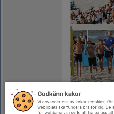
2013
: U21, Wilhelm Nilsso
Godkänn kakor
2012
: U19, Wilhelm Nilsso
2011
: U19, Wilhelm Nilss
Vi använder oss av kakor (cookies) för 
2010
: U17, Wilhelm Nilsso
webbplats ska fungera bra för dig. De
för webbanalys i syfte att hjälpa oss att