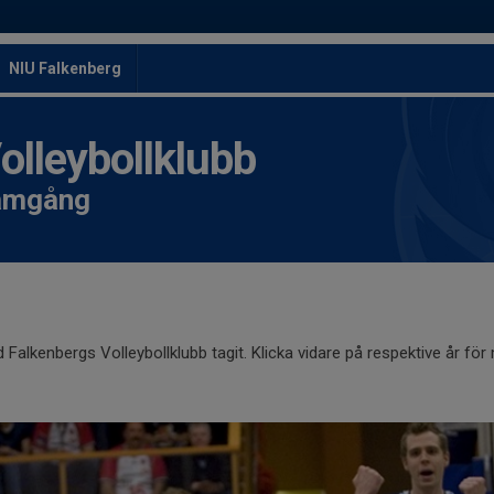
NIU Falkenberg
leybollklubb
ramgång
 Falkenbergs Volleybollklubb tagit. Klicka vidare på respektive år för