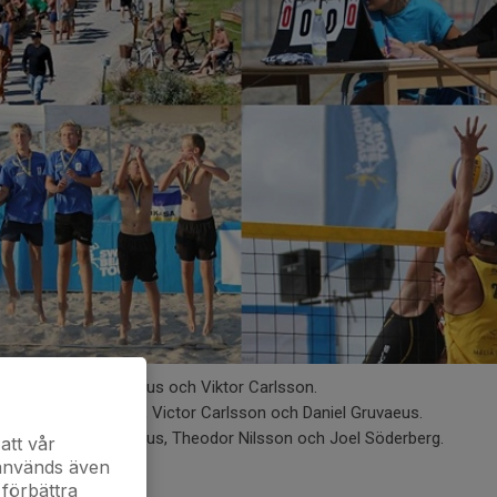
n. U15, Daniel Gruvaeus och Viktor Carlsson.
n. U15, Joel Sebelius, Victor Carlsson och Daniel Gruvaeus.
on. U13, Daniel Gruvaeus, Theodor Nilsson och Joel Söderberg.
att vår
n.
 används även
 förbättra