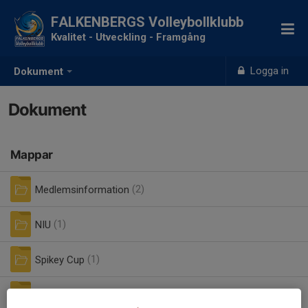
FALKENBERGS Volleybollklubb
Kvalitet - Utveckling - Framgång
Logga in
Dokument
Dokument
Mappar
Medlemsinformation
(2)
NIU
(1)
Spikey Cup
(1)
Årsmöteshandlingar
(4)