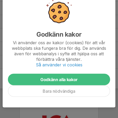
Medlemsavtal FVBK 2025_26.pdf
0,21 MB
| Medlemsavtal
Policydokument i Falkenbergs Volleybollklubb.pdf
0,32 MB
| Policydokument i Falkenbergs Volleybollklubb 2025-10-15
reseersattningsblankett.doc
Godkänn kakor
0,17 MB
| Reseersättning
Vi använder oss av kakor (cookies) för att vår
reseersattningsblankett.pdf
webbplats ska fungera bra för dig. De används
0,23 MB
| reseersattningsblankett som PDF
även för webbanalys i syfte att hjälpa oss att
förbättra våra tjänster.
Utlägg.doc
Så använder vi cookies
0,18 MB
Godkänn alla kakor
Bara nödvändiga