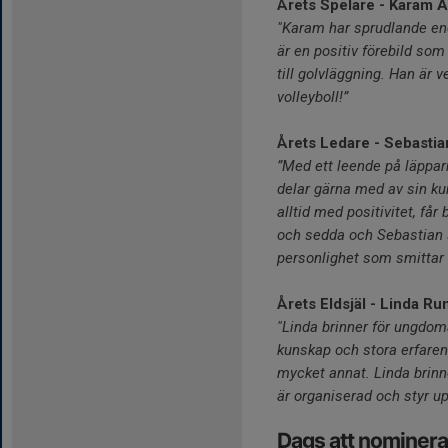
Årets Spelare - Karam A
"Karam har sprudlande ene
är en positiv förebild som 
till golvläggning. Han är 
volleyboll!”
Årets Ledare - Sebasti
”Med ett leende på läpparn
delar gärna med av sin ku
alltid med positivitet, får
och sedda och Sebastian s
personlighet som smittar 
Årets Eldsjäl - Linda R
"Linda brinner för ungdom
kunskap och stora erfare
mycket annat. Linda brinne
är organiserad och styr upp
Dags att nominera