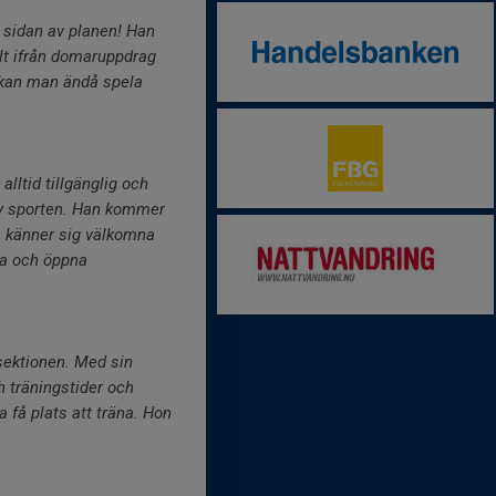
d sidan av planen! Han
allt ifrån domaruppdrag
st kan man ändå spela
lltid tillgänglig och
av sporten. Han kommer
lla känner sig välkomna
ma och öppna
sektionen. Med sin
 träningstider och
 få plats att träna. Hon