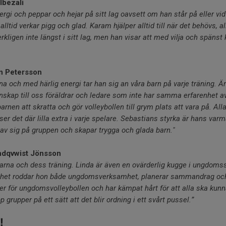
lbezali
rgi och peppar och hejar på sitt lag oavsett om han står på eller vi
alltid verkar pigg och glad. Karam hjälper alltid till när det behövs, 
verkligen inte längst i sitt lag, men han visar att med vilja och spän
an Petersson
a och med härlig energi tar han sig an våra barn på varje träning. Är a
nskap till oss föräldrar och ledare som inte har samma erfarenhet 
 barnen att skratta och gör volleybollen till grym plats att vara på. A
er det där lilla extra i varje spelare. Sebastians styrka är hans var
av sig på gruppen och skapar trygga och glada barn."
undqvwist Jönsson
arna och dess träning. Linda är även en ovärderlig kugge i ungdoms
nhet roddar hon både ungdomsverksamhet, planerar sammandrag och
r för ungdomsvolleybollen och har kämpat hårt för att alla ska kunna
 grupper på ett sätt att det blir ordning i ett svårt pussel.”
!