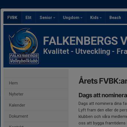
FVBK
Elit
Senior
Ungdom
Kids
Beach
FALKENBERGS Vol
Kvalitet - Utveckling - F
Årets FVBK:a
Hem
Nyheter
Dags att nominera
Dags att nominera dina fav
Kalender
Lyft fram den eller de pers
Dokument
klubben och våra medlem
oss att bygga framtidens 