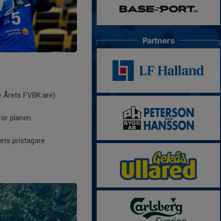
Partners
e Årets FVBK:are)
nför planen.
ets pristagare