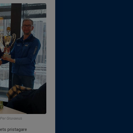
: Per Gruvaeus
ets pristagare