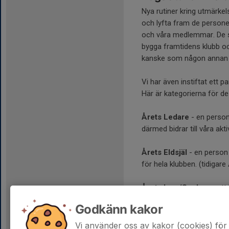
Nya rutiner kring utmärke
och lyfta fram de personer
och våra medlemmar. De 
bygga framtidens klubb och
kanske som någon annan v
Vi har även instiftat ett p
Här är kategorierna för de
Årets Ledare
- en person
därmed bidrar till våra ak
Årets Eldsjäl
- en person
för hela klubben. (tidigar
Årets Lag /Spelare
- ett
positivt sätt, på eller uta
Godkänn kakor
Fram till 15 juni kan du 
Vi använder oss av kakor (cookies) för 