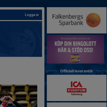
Logga in
Officiell leverantör