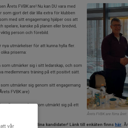
lsen Årets FVBK:are! Nu kan DU vara med
 som gjort det där lilla extra för klubben
som med sitt engagemang hjälper oss att
 spelare, kanske på planen eller bredvid,
iktig person och förebild.
ar nya utmärkelser för att kunna hylla fler.
 olika priserna:
 som utmärker sig i sitt ledarskap, och som
tiva medlemmars träning på ett positivt sätt.
 som utmärker sig genom sitt engagemang
e Årets FVBK:are)
 lag eller en spelare som utmärkt sig på ett
nför planen.
Årets FVBK:are förra året
nominera din eller dina kandidater! Länk till enkäten finns
här
.
År
att vår