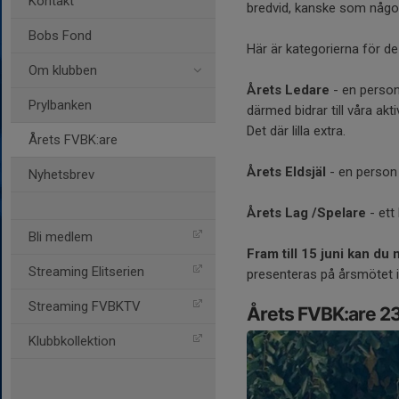
Kontakt
bredvid, kanske som någon
Bobs Fond
Här är kategorierna för de
Om klubben
Årets Ledare
- en person
Prylbanken
därmed bidrar till våra ak
Det där lilla extra.
Årets FVBK:are
Årets Eldsjäl
- en person
Nyhetsbrev
Årets Lag /Spelare
- ett
Bli medlem
Fram till 15 juni kan du 
Streaming Elitserien
presenteras på årsmötet 
Streaming FVBKTV
Årets FVBK:are 2
Klubbkollektion