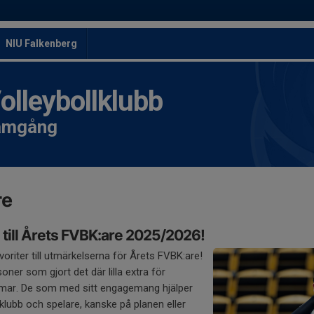
NIU Falkenberg
leybollklubb
ramgång
re
 till Årets FVBK:are 2025/2026!
oriter till utmärkelserna för Årets FVBK:are!
oner som gjort det där lilla extra för
mar. De som med sitt engagemang hjälper
klubb och spelare, kanske på planen eller