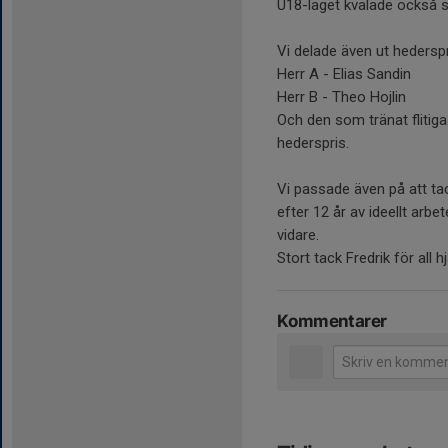
U18-laget kvalade också s
Vi delade även ut hederspr
Herr A - Elias Sandin
Herr B - Theo Hojlin
Och den som tränat flitig
hederspris.
Vi passade även på att tac
efter 12 år av ideellt arb
vidare.
Stort tack Fredrik för all 
Kommentarer