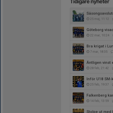
Tidigare nyheter
Säsongsavslutn
25 maj, 11:12
Göteborg visa
22 mar, 10:24
Bra krigat i Lu
7 mar, 18:35
Äntligen vinst
28 feb, 21:42
Inför U18 SM-k
25 feb, 19:37
Falkenberg ka
14 feb, 13:59
Stolpe ut med 