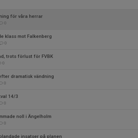
ing för våra herrar
0
de klass mot Falkenberg
0
nd, trots förlust för FVBK
0
 efter dramatisk vändning
0
val 14/3
0
mmade noll i Ängelholm
0
blandade insatser på planen