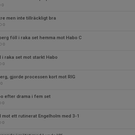
0
re men inte tillräckligt bra
0
berg föll i raka set hemma mot Habo C
0
l i raka set mot starkt Habo
0
berg, gjorde processen kort mot RIG
0
o efter drama i fem set
0
l mot ett rutinerat Engelholm med 3-1
0