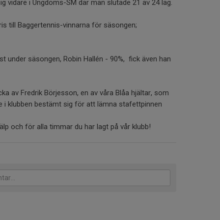
ig vidare i Ungdoms-SM där man slutade 21 av 24 lag.
is till Baggertennis-vinnarna för säsongen;
ast under säsongen, Robin Hallén - 90%, fick även han
ka av Fredrik Börjesson, en av våra Blåa hjältar, som
ete i klubben bestämt sig för att lämna stafettpinnen
hjälp och för alla timmar du har lagt på vår klubb!