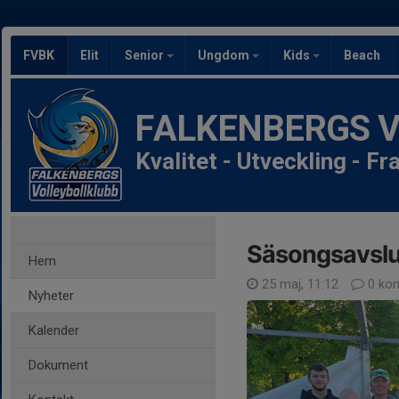
FVBK
Elit
Senior
Ungdom
Kids
Beach
FALKENBERGS Vol
Kvalitet - Utveckling - F
Säsongsavslut
Hem
25 maj, 11:12
0 ko
Nyheter
Kalender
Dokument