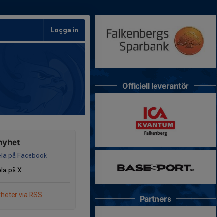
Logga in
Officiell leverantör
nyhet
la på Facebook
la på X
heter via RSS
Partners