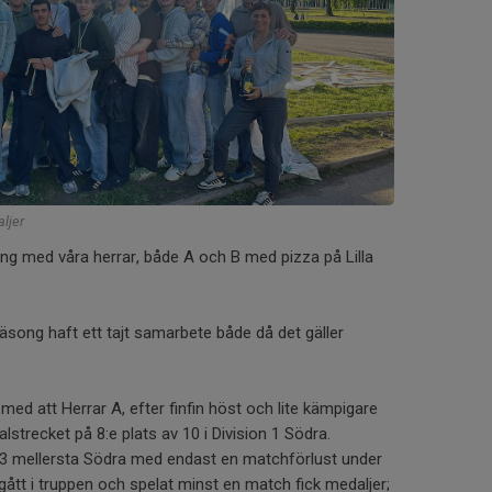
ljer
ing med våra herrar, både A och B med pizza på Lilla
äsong haft ett tajt samarbete både då det gäller
 att Herrar A, efter finfin höst och lite kämpigare
alstrecket på 8:e plats av 10 i Division 1 Södra.
n 3 mellersta Södra med endast en matchförlust under
ått i truppen och spelat minst en match fick medaljer;