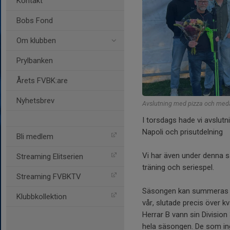
Kontakt
Bobs Fond
Om klubben
Prylbanken
Årets FVBK:are
Nyhetsbrev
Avslutning med pizza och meda
I torsdags hade vi avslutn
Napoli och prisutdelning
Bli medlem
Vi har även under denna s
Streaming Elitserien
träning och seriespel.
Streaming FVBKTV
Säsongen kan summeras med
Klubbkollektion
vår, slutade precis över kv
Herrar B vann sin Divisio
hela säsongen. De som ing