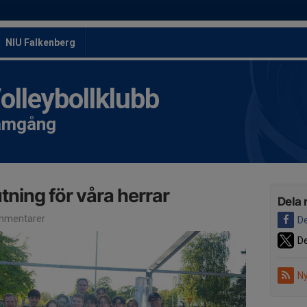
NIU Falkenberg
leybollklubb
ramgång
ning för våra herrar
Dela 
mmentarer
De
De
Ny