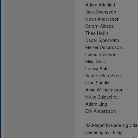
Adam Aderlind
Jack Svensson
Noah Andersson
Karam Albezali
Theo Hojlin
Oscar Björkholm
Melker Oscarsson
Lukas Karlsson
Mike Alhaj
Ludvig Ask
Dante Jelsa Virén
Elisa Sandin
Arvid Willhelmsson
Nikita Bulgachov
Adam Ling
Erik Andersson
U20-laget kvalade sig vid
placering av 18 lag.