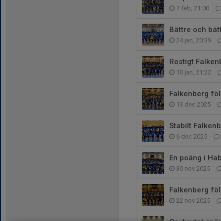
7 feb, 21:00
Bättre och bätt
24 jan, 20:39
Rostigt Falken
10 jan, 21:22
Falkenberg föl
13 dec 2025
Stabilt Falken
6 dec 2025
En poäng i Hab
30 nov 2025
Falkenberg föl
22 nov 2025