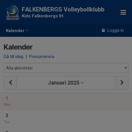
FALKENBERGS Volleybollklubb
Kids Falkenbergs IH
Logga in
Kalender
Kalender
Gå till idag
|
Prenumerera
Januari 2025
1
Ons
2
Tor