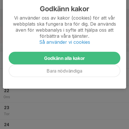
Fre
Godkänn kakor
18
10:00
Träning Kidsvolley level 1-3
Vi använder oss av kakor (cookies) för att vår
11:00
Lör
Falkenbergs Idrottshall
webbplats ska fungera bra för dig. De används
även för webbanalys i syfte att hjälpa oss att
19
förbättra våra tjänster.
Sön
Så använder vi cookies
v.4
20
Godkänn alla kakor
Mån
Bara nödvändiga
21
Tis
22
Ons
23
Tor
24