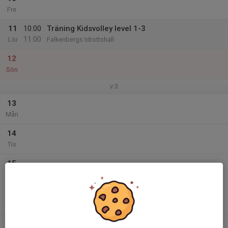
Fre
11
10:00
Träning Kidsvolley level 1-3
11:00
Lör
Falkenbergs Idrottshall
12
Sön
v.3
13
Mån
14
Tis
15
Ons
16
Tor
17