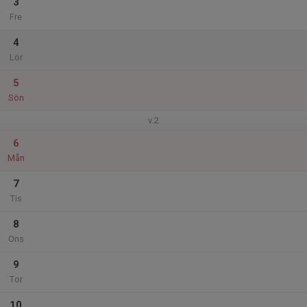
3
Fre
4
Lör
5
Sön
v.2
6
Mån
7
Tis
8
Ons
9
Tor
10