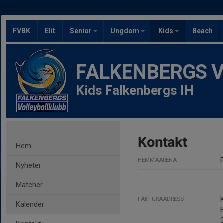
FVBK
Elit
Senior
Ungdom
Kids
Beach
FALKENBERGS Vol
Kids Falkenbergs IH
Kontakt
Hem
HEMMAARENA
Nyheter
Matcher
FAKTURAADRESS
Kalender