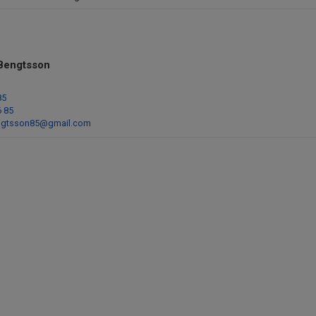
Bengtsson
85
6 85
ngtsson85@gmail.com