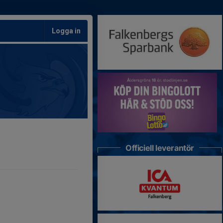
Logga in
Officiell leverantör