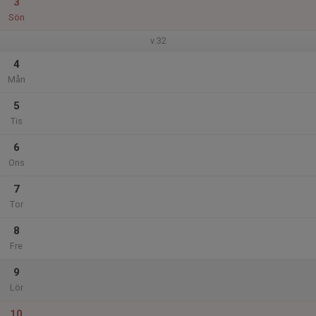
3
Sön
v.32
4
Mån
5
Tis
6
Ons
7
Tor
8
Fre
9
Lör
10