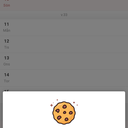
Sön
v.33
11
Mån
12
Tis
13
Ons
14
Tor
15
Fre
16
Lör
17