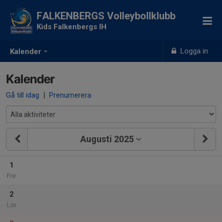
FALKENBERGS Volleybollklubb
Kids Falkenbergs IH
Logga in
Kalender
Kalender
Gå till idag
|
Prenumerera
Augusti 2025
1
Fre
2
Lör