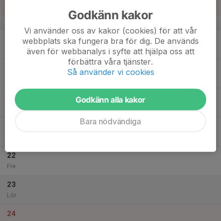
Sön
Godkänn kakor
v.34
Vi använder oss av kakor (cookies) för att vår
18
webbplats ska fungera bra för dig. De används
Mån
även för webbanalys i syfte att hjälpa oss att
förbättra våra tjänster.
19
Så använder vi cookies
Tis
20
Godkänn alla kakor
Ons
Bara nödvändiga
21
Tor
22
Fre
23
Lör
24