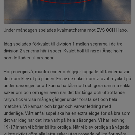
Under måndagen spelades kvalmatcherna mot EVS OCH Habo.
Idag spelades förkvalet till division 1 mellan segrarna i de tre
division 2 serierna här i söder. Kvalet höll till nere i Ängelholm
som lottades till arrangör.
Hög energinivå, muntra miner och tjejer taggade till tänderna var
det som klev ut på planen. En av de saker som vi övat mycket på
under säsongen är att kunna ha tålamod och göra samma enkla
saker om och om igen även när det blir långa och uttröttande
rallyn, fick vi visa många gånger under första set och hela
matchen. Vi kämpar och krigar och varvar ledning med
underläge. Vårt anfallsspel ska ha en extra eloge för så bra som
det var idag har det inte varit på hela säsongen. Vi har ledning
19-17 innan vi börjar bli lite oroliga. När vi blev oroliga så vågade
vi inte riktigt göra alla lätta saker utan provade på lite för svåra