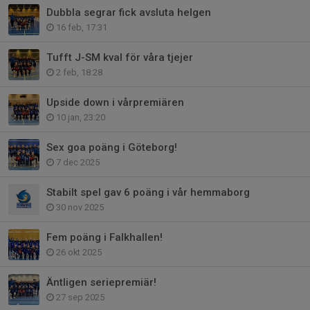
Dubbla segrar fick avsluta helgen
16 feb, 17:31
Tufft J-SM kval för våra tjejer
2 feb, 18:28
Upside down i vårpremiären
10 jan, 23:20
Sex goa poäng i Göteborg!
7 dec 2025
Stabilt spel gav 6 poäng i vår hemmaborg
30 nov 2025
Fem poäng i Falkhallen!
26 okt 2025
Äntligen seriepremiär!
27 sep 2025