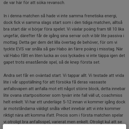
de var här för att söka revansch.
In i denna matchen så hade vi inte samma frenetiska energi,
dock fick vi samma slags start som i den tidiga matchen, alltså
bra start där vi börjar föra spelet. Vi växlar poäng fram till 10 lika
ungefär, därefter får de igång sina servar och vi blir lite passiva i
mottag. Detta ger dem det lilla övertag de behöver, för om vi
tyckte EVS var snåla så gav Habo än färre poäng i misstag. När
väl Habo fått en liten lucka av oss lyckades vi inte täppa igen det
gapet trots enastående spel, så de knep första set.
Andra set får en oväntad start. Vi tappar allt. Vi testade att vrida
lite i vår uppställning för att försöka få deras vassaste
anfallsvapen att anfalla mot ett något större block, detta innebar
lite ovana startpositioner som tyvärr inte fall väll ut, coachmiss
helt enkelt. Vi har ett underläge 5-12 innan vi kommer igång dock
är motståndarna väldigt snåla vilket innebär att vi inte kommer
riktigt nära att komma ifatt. Precis som i första matchen spelar
vi otroligt bra anfallsspel, varierat men enkelt. Otroligt kul att se
tjejerna visa upp denna fina nivå av volleyboll!