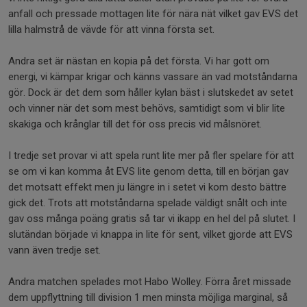
anfall och pressade mottagen lite för nära nät vilket gav EVS det
lilla halmstrå de vävde för att vinna första set.
Andra set är nästan en kopia på det första. Vi har gott om
energi, vi kämpar krigar och känns vassare än vad motståndarna
gör. Dock är det dem som håller kylan bäst i slutskedet av setet
och vinner när det som mest behövs, samtidigt som vi blir lite
skakiga och krånglar till det för oss precis vid målsnöret.
I tredje set provar vi att spela runt lite mer på fler spelare för att
se om vi kan komma åt EVS lite genom detta, till en början gav
det motsatt effekt men ju längre in i setet vi kom desto bättre
gick det. Trots att motståndarna spelade väldigt snålt och inte
gav oss många poäng gratis så tar vi ikapp en hel del på slutet. I
slutändan började vi knappa in lite för sent, vilket gjorde att EVS
vann även tredje set.
Andra matchen spelades mot Habo Wolley. Förra året missade
dem uppflyttning till division 1 men minsta möjliga marginal, så