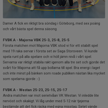
Damer A fick en riktigt bra söndag i Göteborg, med sex poäng
och vårt bästa spel denna säsong.
FVBK A - Majorna VBK 25-3, 25-8, 25-5
Första matchen mot Majorna VBK stod vi för ett stabilt spel
med 19 raka servar i första set av Saga Storsveen. Vi kunde
spela runt på alla spelare och vi höll jämn nivå i vårt spel.
Servarna var riktigt stabila rakt igenom alla tre set och gjorde det
svårt för Majorna att få upp bollarna till spel. Bra energi i laget
och inte minst på bänken som roade publiken nästan lika mycket
som spelarna gjorde :-)
FVBK A - Westan 25-23, 25-15, 25-17
Andra matchen var mot serietvåan VK Westan. Vi inledde lite
nervöst och skakigt. Vi låg under med 5-12 när tjejerna
bestämde att det fick räcka med egna misstag. Setet vände