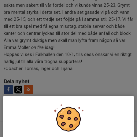
sakta men säkert till vår fördel och vi kunde vinna 25-23. Grymt
bra mental styrka i detta set. I andra set gasade vi på och vann
med 25-15, och ett tredje set följde på i samma stil; 25-17. Vi får
till ett bra spel med få egna misstag, stabila servar och både
kanter och centrar lyckas till stor del med både anfall och block.
Alla var grymt duktiga men skall man lyfta fram någon så var
Emma Möller
on fire
idag!
Hoppas vi ses i Falkhallen den 10/1, tills dess önskar vi en riktigt
härlig jul till alla våra trogna supporters!
/Coacher Tomas, Inger och Tijana
Dela nyhet
Tidigare nyheter
Bra spel räckte inte riktigt i kvalet
7 apr, 23:34