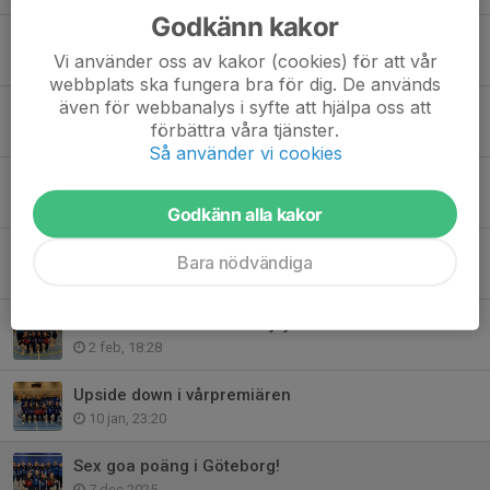
Godkänn kakor
Seriesegrare!!!
Vi använder oss av kakor (cookies) för att vår
21 mar, 23:30
webbplats ska fungera bra för dig. De används
även för webbanalys i syfte att hjälpa oss att
Klart för kval efter seger i Kungsbacka
förbättra våra tjänster.
11 mar, 00:01
Så använder vi cookies
Svajigt spel gav 3 poäng
22 feb, 21:05
Godkänn alla kakor
Dubbla segrar fick avsluta helgen
Bara nödvändiga
16 feb, 17:31
Tufft J-SM kval för våra tjejer
2 feb, 18:28
Upside down i vårpremiären
10 jan, 23:20
Sex goa poäng i Göteborg!
7 dec 2025