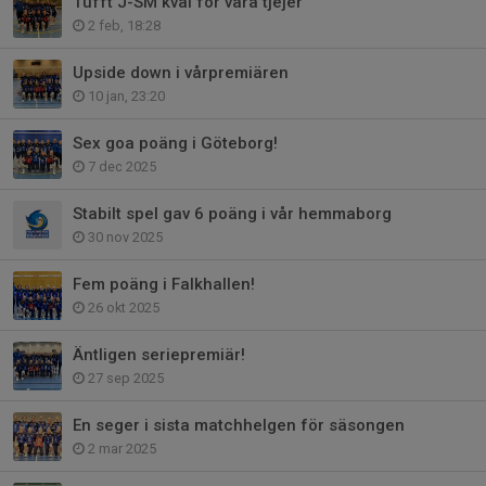
Tufft J-SM kval för våra tjejer
2 feb, 18:28
Upside down i vårpremiären
10 jan, 23:20
Sex goa poäng i Göteborg!
7 dec 2025
Stabilt spel gav 6 poäng i vår hemmaborg
30 nov 2025
Fem poäng i Falkhallen!
26 okt 2025
Äntligen seriepremiär!
27 sep 2025
En seger i sista matchhelgen för säsongen
2 mar 2025