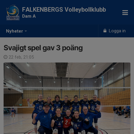
FALKENBERGS Volleybollklubb
Dam A
Logga in
Nyheter
Svajigt spel gav 3 poäng
22 feb, 21:05