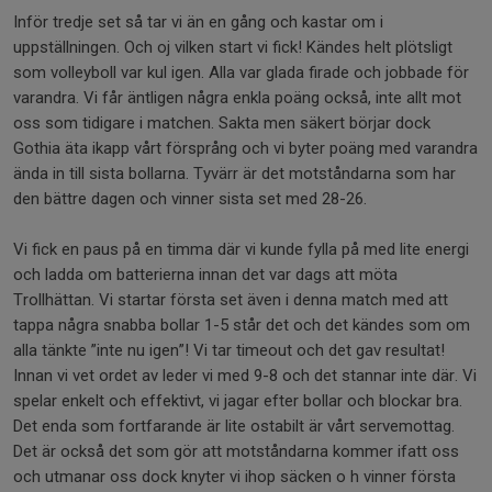
Inför tredje set så tar vi än en gång och kastar om i
uppställningen. Och oj vilken start vi fick! Kändes helt plötsligt
som volleyboll var kul igen. Alla var glada firade och jobbade för
varandra. Vi får äntligen några enkla poäng också, inte allt mot
oss som tidigare i matchen. Sakta men säkert börjar dock
Gothia äta ikapp vårt försprång och vi byter poäng med varandra
ända in till sista bollarna. Tyvärr är det motståndarna som har
den bättre dagen och vinner sista set med 28-26.
Vi fick en paus på en timma där vi kunde fylla på med lite energi
och ladda om batterierna innan det var dags att möta
Trollhättan. Vi startar första set även i denna match med att
tappa några snabba bollar 1-5 står det och det kändes som om
alla tänkte ”inte nu igen”! Vi tar timeout och det gav resultat!
Innan vi vet ordet av leder vi med 9-8 och det stannar inte där. Vi
spelar enkelt och effektivt, vi jagar efter bollar och blockar bra.
Det enda som fortfarande är lite ostabilt är vårt servemottag.
Det är också det som gör att motståndarna kommer ifatt oss
och utmanar oss dock knyter vi ihop säcken o h vinner första