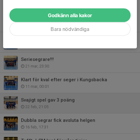
Godkänn alla kakor
Tidigare nyheter
Bara nödvändiga
Bra spel räckte inte riktigt i kvalet
7 apr, 23:34
Seriesegrare!!!
21 mar, 23:30
Klart för kval efter seger i Kungsbacka
11 mar, 00:01
Svajigt spel gav 3 poäng
22 feb, 21:05
Dubbla segrar fick avsluta helgen
16 feb, 17:31