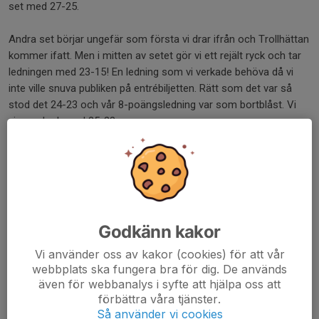
set med 27-25.
Andra set börjar ungefär som första vi drar ifrån och Trollhättan
kommer ifatt. Men i mitten av setet gör vi ett rejält ryck och tar
ledningen med 23-15! En ledning som vi verkade behöva då vi
inte ville snuva publiken på entrébiljetten. Rätt som det var så
stod det 24-23 och vår 8-poängsledning var som bortblåst. Vi
vinner dock med 25-23.
Tredje set startar jämnare innan vi får en lucka likt skidåkarna i
OS. Vårt spel känns stabilare än motståndarnas vilket håller
setet igenom. Skönt med en seger även om det kändes som det
inte riktigt var vår dag idag. Vi åker hem och genomför en
träningsvecka innan det blir dags för match mot Westan i
Godkänn kakor
Kungsbacka nästa helg.
Vi använder oss av kakor (cookies) för att vår
webbplats ska fungera bra för dig. De används
//tränarna
även för webbanalys i syfte att hjälpa oss att
Dela nyhet
förbättra våra tjänster.
Så använder vi cookies