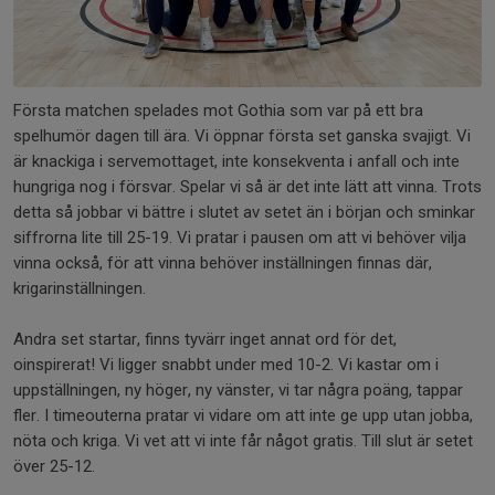
Första matchen spelades mot Gothia som var på ett bra
spelhumör dagen till ära. Vi öppnar första set ganska svajigt. Vi
är knackiga i servemottaget, inte konsekventa i anfall och inte
hungriga nog i försvar. Spelar vi så är det inte lätt att vinna. Trots
detta så jobbar vi bättre i slutet av setet än i början och sminkar
siffrorna lite till 25-19. Vi pratar i pausen om att vi behöver vilja
vinna också, för att vinna behöver inställningen finnas där,
krigarinställningen.
Andra set startar, finns tyvärr inget annat ord för det,
oinspirerat! Vi ligger snabbt under med 10-2. Vi kastar om i
uppställningen, ny höger, ny vänster, vi tar några poäng, tappar
fler. I timeouterna pratar vi vidare om att inte ge upp utan jobba,
nöta och kriga. Vi vet att vi inte får något gratis. Till slut är setet
över 25-12.