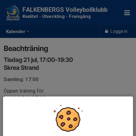
FALKENBERGS Volleybollklubb
Kvalitet - Utveckling - Framgång
Logga in
Kalender
Beachträning
Tisdag 21 jul, 17:00-19:30
Skrea Strand
Samling: 17:00
Öppen träning för:
Level 4-5 kl. 17-18
Seniorer kl. 18-19:30