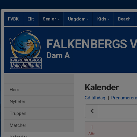
FVBK
Elit
Senior
Ungdom
Kids
Beach
FALKENBERGS Vol
Dam A
Kalender
Hem
Gå till idag
|
Prenumerer
Nyheter
Truppen
Matcher
1
Sön