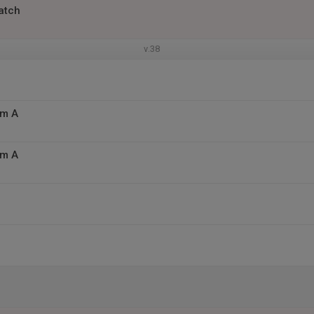
atch
v.38
am A
am A