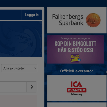
Logga in
Officiell leverantör