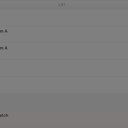
v.37
am A
am A
atch