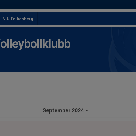
NIU Falkenberg
leybollklubb
a
September 2024