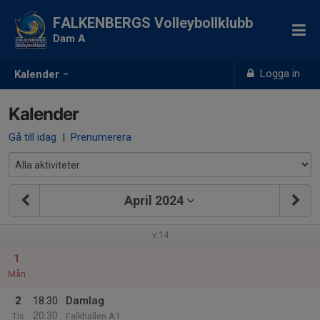
FALKENBERGS Volleybollklubb
Dam A
Logga in
Kalender
Kalender
Gå till idag
|
Prenumerera
April 2024
v.14
1
Mån
2
18:30
Damlag
20:30
Tis
Falkhallen A1