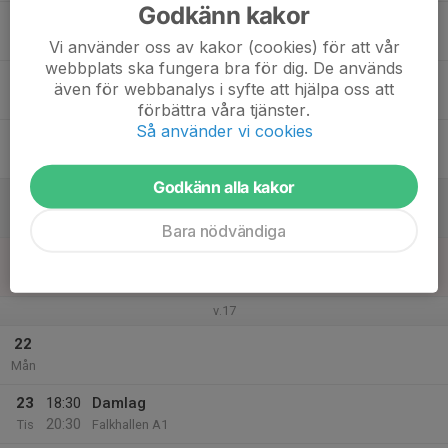
Godkänn kakor
17
Ons
Vi använder oss av kakor (cookies) för att vår
webbplats ska fungera bra för dig. De används
18
17:30
Damlag
även för webbanalys i syfte att hjälpa oss att
19:30
Tor
Falkhallen A2
förbättra våra tjänster.
Så använder vi cookies
19
Fre
Godkänn alla kakor
20
Lör
Bara nödvändiga
21
Sön
v.17
22
Mån
23
18:30
Damlag
20:30
Tis
Falkhallen A1