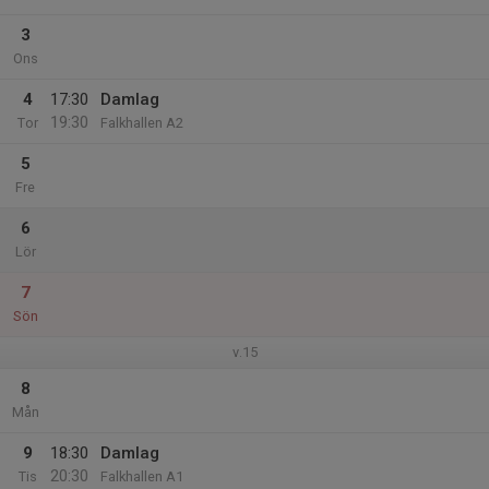
3
Ons
4
17:30
Damlag
19:30
Tor
Falkhallen A2
5
Fre
6
Lör
7
Sön
v.15
8
Mån
9
18:30
Damlag
20:30
Tis
Falkhallen A1