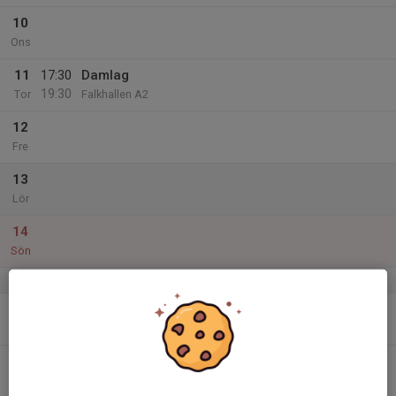
10
Ons
11
17:30
Damlag
19:30
Tor
Falkhallen A2
12
Fre
13
Lör
14
Sön
v.16
15
Mån
16
18:30
Damlag
20:30
Tis
Falkhallen A1