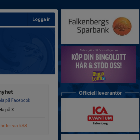
Logga in
nyhet
Officiell leverantör
la på Facebook
la på X
heter via RSS