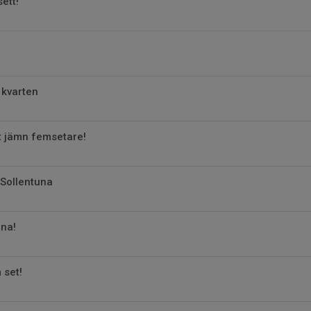
sett!
e kvarten
t jämn femsetare!
 Sollentuna
una!
 set!