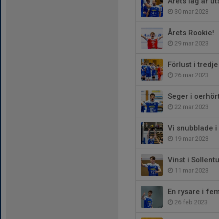
Årets lag är ut
30 mar 2023
Årets Rookie!
29 mar 2023
Förlust i tredj
26 mar 2023
Seger i oerhör
22 mar 2023
Vi snubblade i
19 mar 2023
Vinst i Sollent
11 mar 2023
En rysare i fem
26 feb 2023