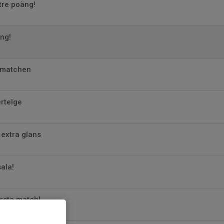
tre poäng!
äng!
ikmatchen
rtelge
extra glans
ala!
örsta match!