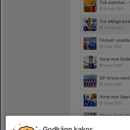
Två matcher - 
20 feb 2023
Tre viktiga po
12 feb 2023
Förlust i publ
5 feb 2023
Vinst mot Söde
30 jan 2023
GP-brons med 
24 jan 2023
Vinst mot Upps
14 jan 2023
Vinst i årets f
8 jan 2023
Godkänn kakor