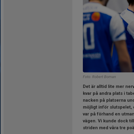
Foto: Robert Boman
Det är alltid lite mer ner
kvar på andra plats i tab
nacken på platserna unde
möjligt inför slutspelet
var på förhand en utman
vägen. Vi kunde dock til
striden med våra tre po