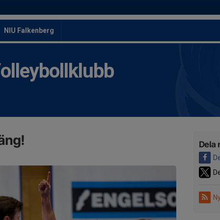
NIU Falkenberg
leybollklubb
oäng!
Dela 
De
De
Ny