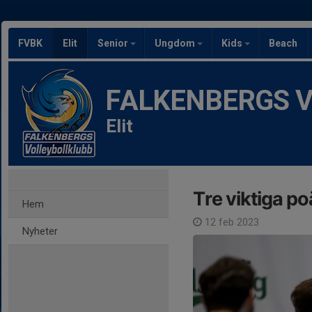
FVBK
Elit
Senior
Ungdom
Kids
Beach
FALKENBERGS Vol
Elit
Tre viktiga p
Hem
12 feb 2023
Nyheter