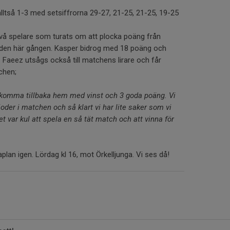
alltså 1-3 med setsiffrorna 29-27, 21-25, 21-25, 19-25
två spelare som turats om att plocka poäng från
n den här gången. Kasper bidrog med 18 poäng och
Faeez utsågs också till matchens lirare och får
chen;
t komma tillbaka hem med vinst och 3 goda poäng. Vi
ioder i matchen och så klart vi har lite saker som vi
et var kul att spela en så tät match och att vinna för
lan igen. Lördag kl 16, mot Örkelljunga. Vi ses då!