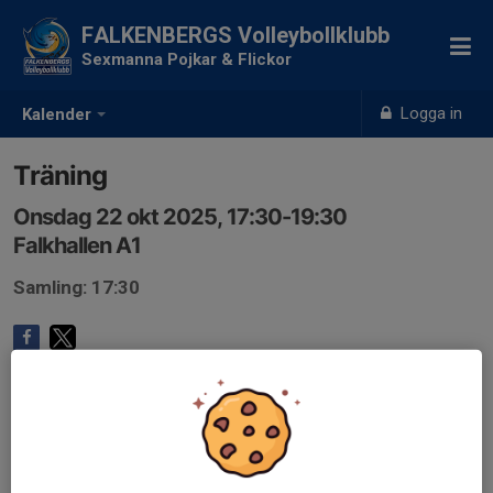
FALKENBERGS Volleybollklubb
Sexmanna Pojkar & Flickor
Logga in
Kalender
Träning
Onsdag 22 okt 2025, 17:30-19:30
Falkhallen A1
Samling: 17:30