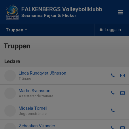
FALKENBERGS Volleybollklubb
Sexmanna Pojkar & Flickor
Logga in
Truppen
Truppen
Ledare
Linda Rundqvist Jönsson
Tränare
Martin Svensson
Assisterande tränare
Micaela Tornell
Ungdomstränare
Zebastian Vikander