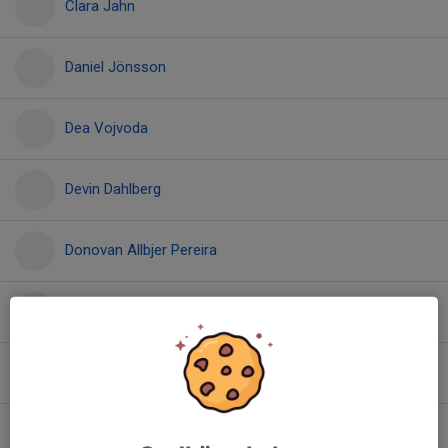
Clara Jahn
Daniel Jönsson
Dea Vojvoda
Devin Dahlberg
Donovan Allbjer Pereira
Ebbe Rosenblom
Elvin Svartmark
Emi Eriksson Miranda