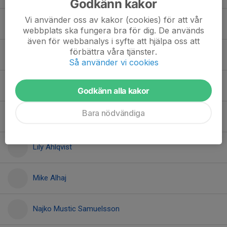
Godkänn kakor
Vi använder oss av kakor (cookies) för att vår
Gloria Mahdi
webbplats ska fungera bra för dig. De används
även för webbanalys i syfte att hjälpa oss att
förbättra våra tjänster.
Junis Anding
Så använder vi cookies
Kareem Abdulrahim
Godkänn alla kakor
Bara nödvändiga
Lennon Allbjer Pereira
Lily Ahlqvist
Mike Alhaj
Najko Mustic Samuelsson