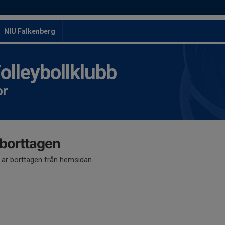
NIU Falkenberg
leybollklubb
or
 borttagen
å är borttagen från hemsidan.