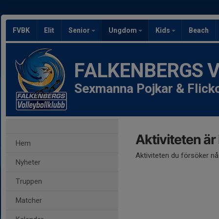
FVBK
Elit
Senior
Ungdom
Kids
Beach
FALKENBERGS Vol
Sexmanna Pojkar & Flick
Aktiviteten är
Hem
Aktiviteten du försöker n
Nyheter
Truppen
Matcher