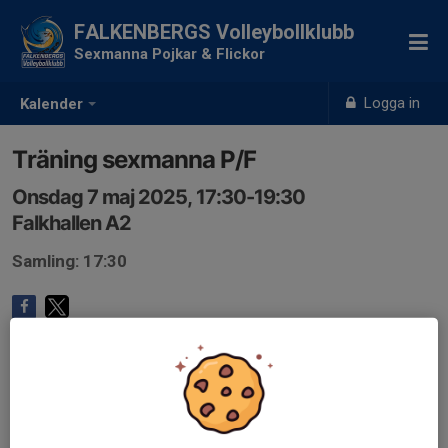
FALKENBERGS Volleybollklubb
Sexmanna Pojkar & Flickor
Logga in
Kalender
Träning sexmanna P/F
Onsdag 7 maj 2025, 17:30-19:30
Falkhallen A2
Samling: 17:30