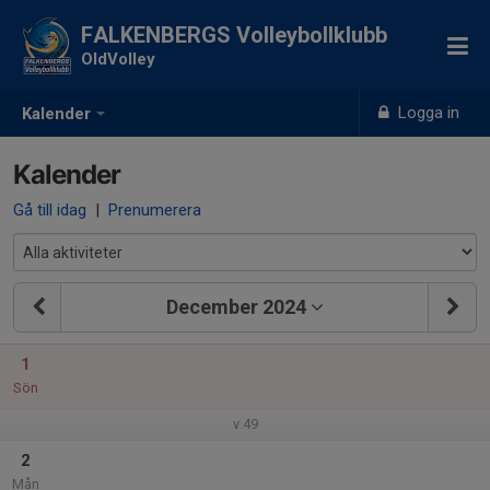
FALKENBERGS Volleybollklubb
OldVolley
Logga in
Kalender
Kalender
Gå till idag
|
Prenumerera
December 2024
1
Sön
v.49
2
Mån