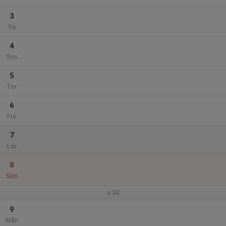
3
Tis
4
Ons
5
Tor
6
Fre
7
Lör
8
Sön
v.50
9
Mån