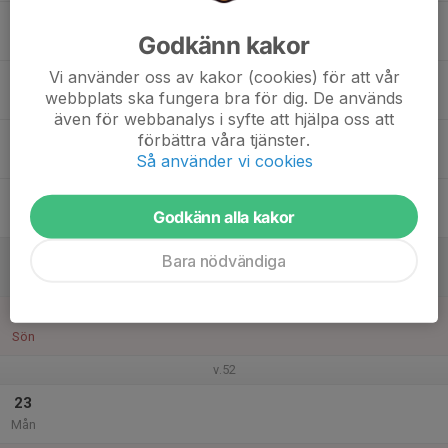
17
Godkänn kakor
Tis
Vi använder oss av kakor (cookies) för att vår
18
webbplats ska fungera bra för dig. De används
Ons
även för webbanalys i syfte att hjälpa oss att
19
förbättra våra tjänster.
Så använder vi cookies
Tor
20
Godkänn alla kakor
Fre
21
Bara nödvändiga
Lör
22
Sön
v.52
23
Mån