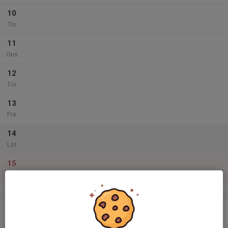
10
Tis
11
Ons
12
Tor
13
Fre
14
Lör
15
Sön
v.51
16
Mån