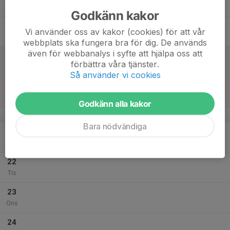
Tor
Godkänn kakor
18
Vi använder oss av kakor (cookies) för att vår
Fre
webbplats ska fungera bra för dig. De används
även för webbanalys i syfte att hjälpa oss att
19
förbättra våra tjänster.
Lör
Så använder vi cookies
20
Sön
Godkänn alla kakor
v.34
Bara nödvändiga
21
Mån
22
Tis
23
Ons
24