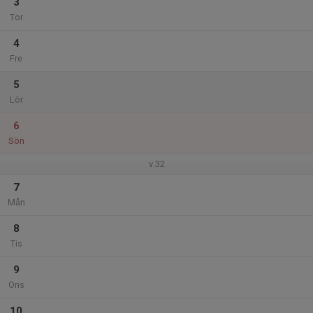
3
Tor
4
Fre
5
Lör
6
Sön
v.32
7
Mån
8
Tis
9
Ons
10