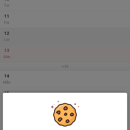
Tor
11
Fre
12
Lör
13
Sön
v.33
14
Mån
15
Tis
16
Ons
17