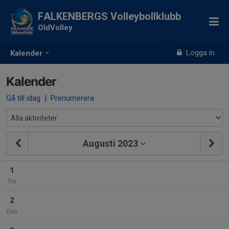
FALKENBERGS Volleybollklubb
OldVolley
Logga in
Kalender
Kalender
Gå till idag
|
Prenumerera
Augusti 2023
1
Tis
2
Ons