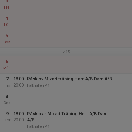
3
Fre
4
Lör
5
Sön
v.15
6
Mån
7
18:00
Påsklov Mixad träning Herr A/B Dam A/B
20:00
Tis
Falkhallen A1
8
Ons
9
18:00
Påsklov - Mixad Träning Herr A/B Dam
20:00
A/B
Tor
Falkhallen A1