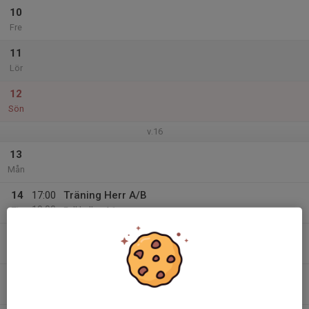
10
Fre
11
Lör
12
Sön
v.16
13
Mån
14
17:00
Träning Herr A/B
19:00
Tis
Falkhallen A1
15
Ons
16
19:00
Träning Herr B
21:00
Tor
Falkhallen A1