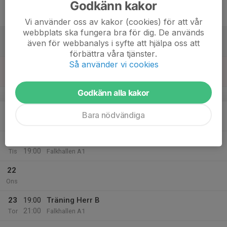
Godkänn kakor
17
Fre
Vi använder oss av kakor (cookies) för att vår
webbplats ska fungera bra för dig. De används
18
även för webbanalys i syfte att hjälpa oss att
Lör
förbättra våra tjänster.
Så använder vi cookies
19
Sön
Godkänn alla kakor
v.17
20
Bara nödvändiga
Mån
21
17:00
Träning Herr A/B
19:00
Tis
Falkhallen A1
22
Ons
23
19:00
Träning Herr B
21:00
Tor
Falkhallen A1