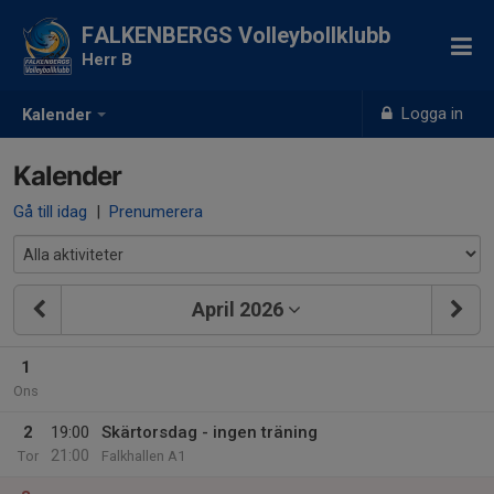
FALKENBERGS Volleybollklubb
Herr B
Logga in
Kalender
Kalender
Gå till idag
|
Prenumerera
April 2026
1
Ons
2
19:00
Skärtorsdag - ingen träning
21:00
Tor
Falkhallen A1