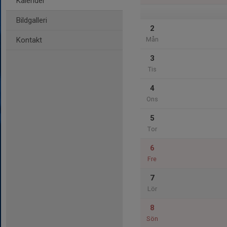
Kalender
Bildgalleri
2
Kontakt
Mån
3
Tis
4
Ons
5
Tor
6
Fre
7
Lör
8
Sön