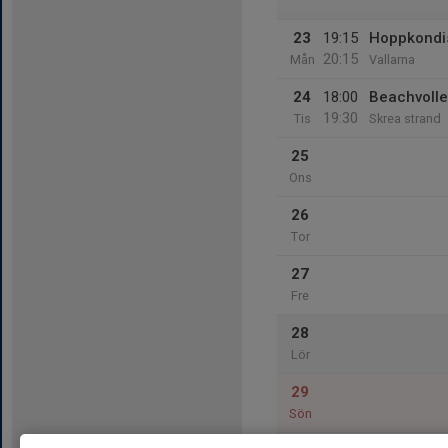
23
19:15
Hoppkondi
20:15
Mån
Vallarna
24
18:00
Beachvolle
19:30
Tis
Skrea strand
25
Ons
26
Tor
27
Fre
28
Lör
29
Sön