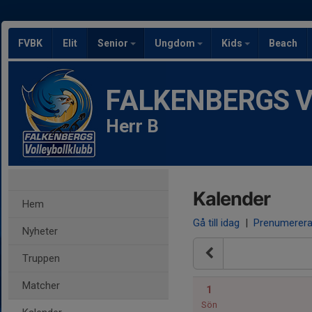
FVBK
Elit
Senior
Ungdom
Kids
Beach
FALKENBERGS Vol
Herr B
Kalender
Hem
Gå till idag
|
Prenumerer
Nyheter
Truppen
Matcher
1
Sön