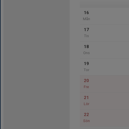
16
Mån
17
Tis
18
Ons
19
Tor
20
Fre
21
Lör
22
Sön