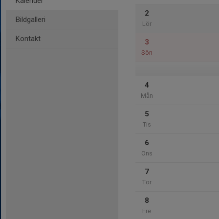
Kalender
2
Bildgalleri
Lör
Kontakt
3
Sön
4
Mån
5
Tis
6
Ons
7
Tor
8
Fre