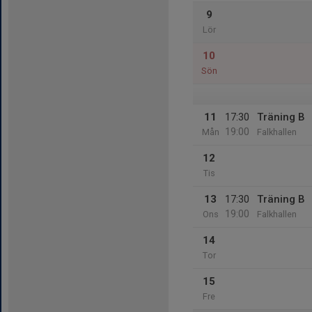
9
Lör
10
Sön
11
17:30
Träning B
19:00
Mån
Falkhallen
12
Tis
13
17:30
Träning B
19:00
Ons
Falkhallen
14
Tor
15
Fre