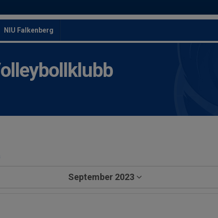
NIU Falkenberg
leybollklubb
a
September 2023