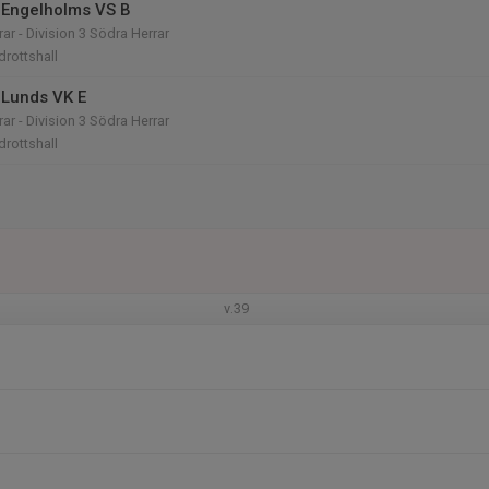
 Engelholms VS B
rar - Division 3 Södra Herrar
drottshall
Lunds VK E
rar - Division 3 Södra Herrar
drottshall
v.39