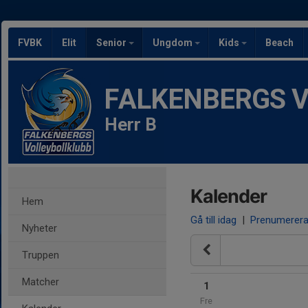
FVBK
Elit
Senior
Ungdom
Kids
Beach
FALKENBERGS Vol
Herr B
Kalender
Hem
Gå till idag
|
Prenumerer
Nyheter
Truppen
Matcher
1
Fre