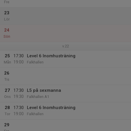
Fre
23
Lör
24
Sön
v.22
25
17:30
Level 6 Inomhusträning
19:00
Mån
Falkhallen
26
Tis
27
17:30
L5 på sexmanna
19:30
Ons
Falkhallen A1
28
17:30
Level 6 Inomhusträning
19:00
Tor
Falkhallen
29