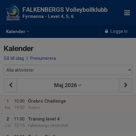
FALKENBERGS Volleybollklubb
Fyrmanna - Level 4, 5, 6
Logga in
Kalender
Kalender
Gå till idag
|
Prenumerera
Maj 2026
1
10:00
Örebro Challenge
19:00
Fre
Örebro
2
11:00
Träning level 4
12:15
Lör
Falkenbergs idrottshall