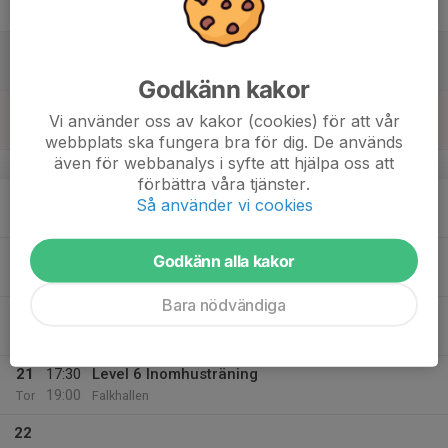
Fre
16
Lör
Godkänn kakor
17
Vi använder oss av kakor (cookies) för att vår
Sön
webbplats ska fungera bra för dig. De används
även för webbanalys i syfte att hjälpa oss att
v.21
förbättra våra tjänster.
18
17:30
Level 6 Inomhusträning
Så använder vi cookies
19:00
Mån
Falkhallen
19
Godkänn alla kakor
Tis
Bara nödvändiga
20
17:30
L5 på sexmanna
19:30
Ons
Falkhallen A1
21
17:30
Level 6 Inomhusträning
19:00
Tor
Falkhallen
22