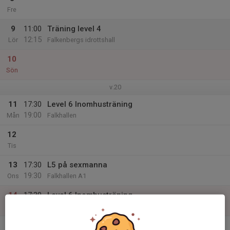
Fre
9
11:00
Träning level 4
12:15
Lör
Falkenbergs idrottshall
10
Sön
v.20
11
17:30
Level 6 Inomhusträning
19:00
Mån
Falkhallen
12
Tis
13
17:30
L5 på sexmanna
19:30
Ons
Falkhallen A1
14
17:30
Level 6 Inomhusträning
19:00
Tor
Falkhallen
15