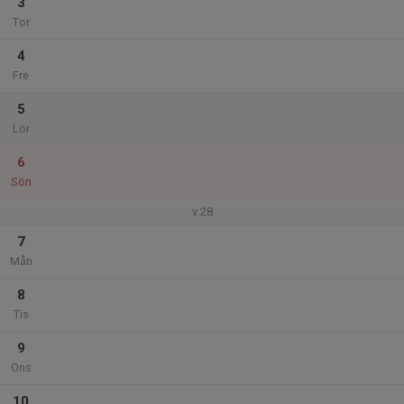
3
Tor
4
Fre
5
Lör
6
Sön
v.28
7
Mån
8
Tis
9
Ons
10