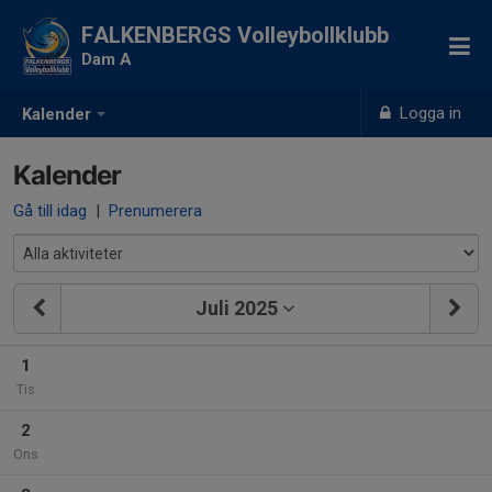
FALKENBERGS Volleybollklubb
Dam A
Logga in
Kalender
Kalender
Gå till idag
|
Prenumerera
Juli 2025
1
Tis
2
Ons