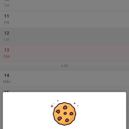
Tor
11
Fre
12
Lör
13
Sön
v.29
14
Mån
15
Tis
16
Ons
17