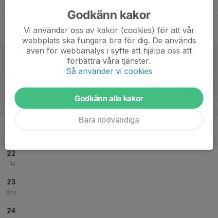
Tor
Godkänn kakor
18
Vi använder oss av kakor (cookies) för att vår
Fre
webbplats ska fungera bra för dig. De används
även för webbanalys i syfte att hjälpa oss att
19
förbättra våra tjänster.
Lör
Så använder vi cookies
20
Sön
Godkänn alla kakor
v.30
Bara nödvändiga
21
Mån
22
Tis
23
Ons
24