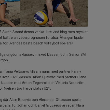
 på Skrea Strand denna vecka. Lite vind idag men mycket
et bättre än väderprognosen förutsa. Återigen bjuder
a för Sveriges bästa beach volleyboll spelare!
liga ungdomsklasser, i mixed klassen och i Senior SM
orgon.
s är Tanja Peltoarvo tillsammans med partner Fanny
lver i U21 klassen. Almir Ljutovac med partner Diana
d klassen mot Anton Tegenrot och Viktoria Norström.
 Nielsen tog fjärde plats i U21.
ag där Albin Becevic och Alexander Ottosson spelar
på bana 10. Johan och Daniel Gruvaeus är redan klara