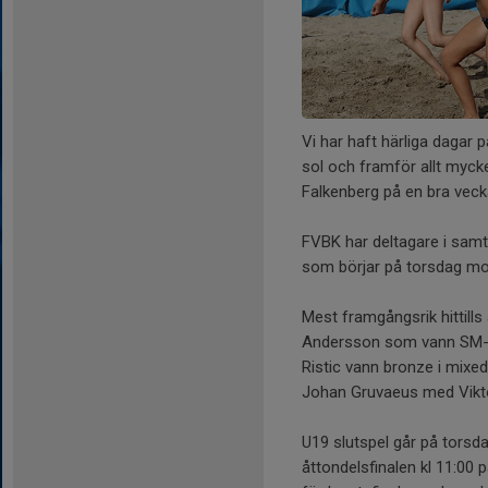
Vi har haft härliga dagar
sol och framför allt myck
Falkenberg på en bra veck
FVBK har deltagare i samt
som börjar på torsdag m
Mest framgångsrik hittill
Andersson som vann SM-Si
Ristic vann bronze i mixe
Johan Gruvaeus med Viktor
U19 slutspel går på torsd
åttondelsfinalen kl 11:00 