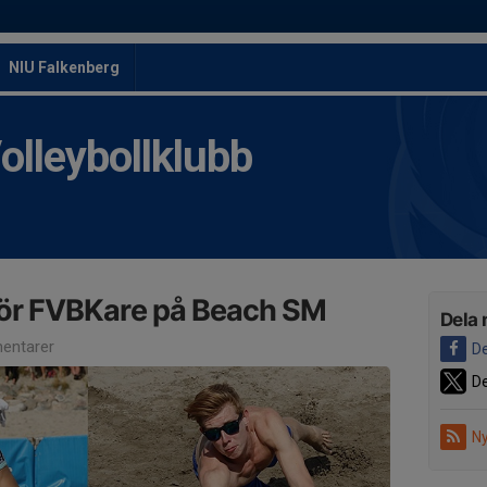
NIU Falkenberg
leybollklubb
ör FVBKare på Beach SM
Dela 
entarer
De
De
Ny