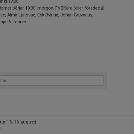
r kl 13:00.
damer börjar 10:30 imorgon. FVBKare (eller föredetta)
se, Almir Ljutovac, Erik Bylund, Johan Gruvaeus,
nja Peltoarvo.
up 15-16 augusti
0