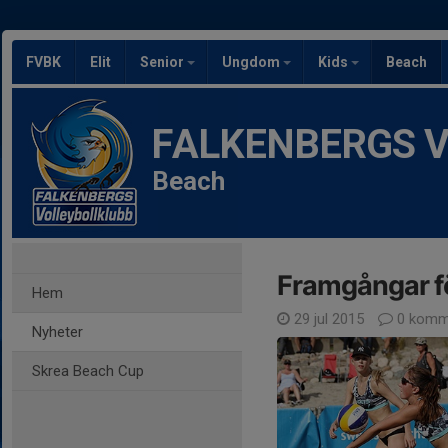
FVBK
Elit
Senior
Ungdom
Kids
Beach
FALKENBERGS Vol
Beach
Framgångar f
Hem
29 jul 2015
0 komm
Nyheter
Skrea Beach Cup