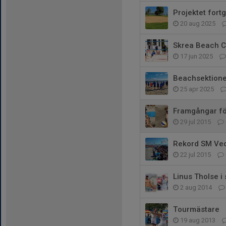
Projektet fortg
20 aug 2025
Skrea Beach C
17 jun 2025
Beachsektione
25 apr 2025
Framgångar f
29 jul 2015
Rekord SM Vec
22 jul 2015
Linus Tholse i 
2 aug 2014
Tourmästare
19 aug 2013