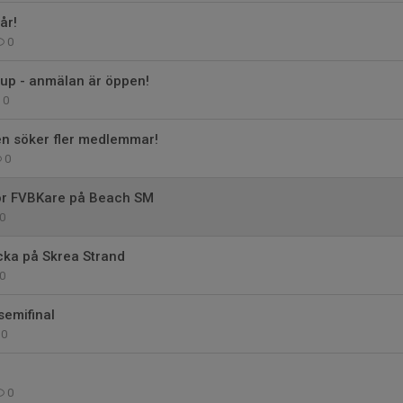
år!
0
up - anmälan är öppen!
0
n söker fler medlemmar!
0
ör FVBKare på Beach SM
0
ka på Skrea Strand
0
semifinal
0
0