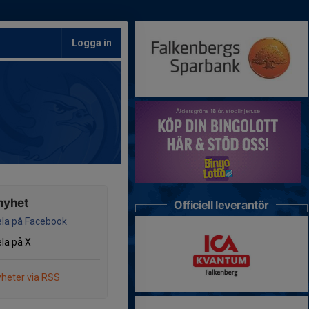
Logga in
nyhet
Officiell leverantör
la på Facebook
la på X
heter via RSS