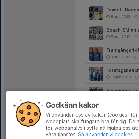
Favorit i Beac
8 aug 2013
Beach-SM en 
5 aug 2013
Framgångsrik 
3 aug 2013
Företagsbeac
13 jun 2013
Summering av 
5 aug 2011
Godkänn kakor
U17-guld till W
Vi använder oss av kakor (cookies) för 
28 jul 2010
webbplats ska fungera bra för dig. De
för webbanalys i syfte att hjälpa oss att
våra tjänster.
Så använder vi cookies