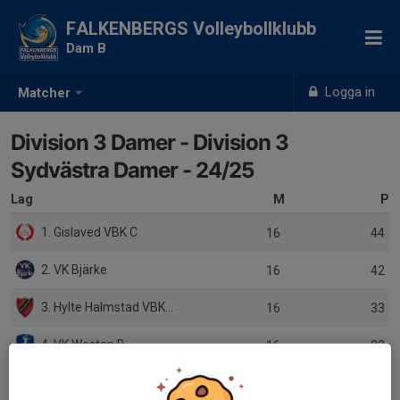
FALKENBERGS Volleybollklubb
Dam B
Logga in
Matcher
Division 3 Damer - Division 3
Sydvästra Damer - 24/25
Lag
M
P
1. Gislaved VBK C
16
44
2. VK Bjärke
16
42
3. Hylte Halmstad VBK C
16
33
4. VK Westan B
16
23
5. Falkenbergs VBK B
16
22