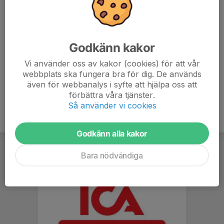
6. Habo Wolley C
16
20
7. KFUM Jönköping IA C
16
18
Godkänn kakor
8. Alingsås VK
16
12
Vi använder oss av kakor (cookies) för att vår
webbplats ska fungera bra för dig. De används
9. VK Bjärke B
16
2
även för webbanalys i syfte att hjälpa oss att
förbättra våra tjänster.
Så använder vi cookies
Godkänn alla kakor
Bara nödvändiga