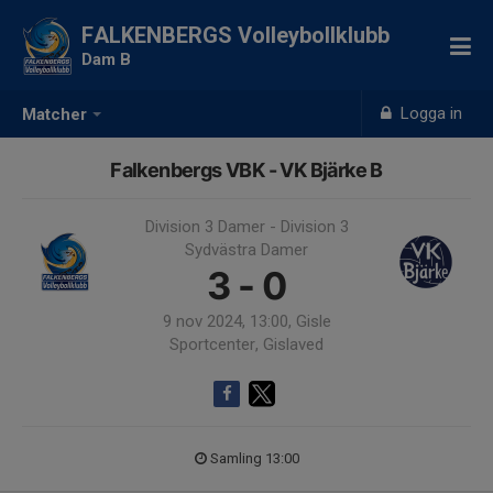
FALKENBERGS Volleybollklubb
Dam B
Logga in
Matcher
Falkenbergs VBK - VK Bjärke B
Division 3 Damer - Division 3
Sydvästra Damer
3 - 0
9 nov 2024, 13:00, Gisle
Sportcenter, Gislaved
Samling 13:00