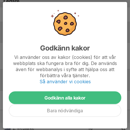
Ledare
Henrik Almqvist
Ledare
Referat
Godkänn kakor
Inget referat skrivet
Vi använder oss av kakor (cookies) för att vår
webbplats ska fungera bra för dig. De används
även för webbanalys i syfte att hjälpa oss att
förbättra våra tjänster.
Så använder vi cookies
Tabell
Godkänn alla kakor
Division 3 Damer - Division
3 Sydvästra Damer
M
P
Bara nödvändiga
1. Gislaved VBK C
16
44
2. VK Bjärke
16
42