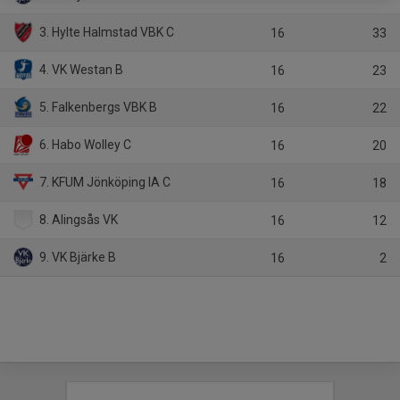
3. Hylte Halmstad VBK C
16
33
4. VK Westan B
16
23
5. Falkenbergs VBK B
16
22
6. Habo Wolley C
16
20
7. KFUM Jönköping IA C
16
18
8. Alingsås VK
16
12
9. VK Bjärke B
16
2