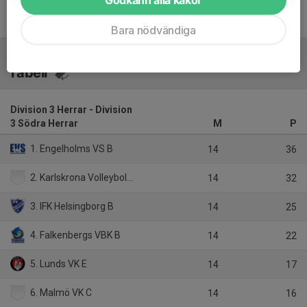
Bara nödvändiga
Tabell
Division 3 Herrar - Division
3 Södra Herrar
M
P
1. Engelholms VS B
14
36
2. Karlskrona Volleyboll B
14
32
3. IFK Helsingborg B
14
25
4. Falkenbergs VBK B
14
22
5. Lunds VK E
14
17
6. Malmö VK C
14
16