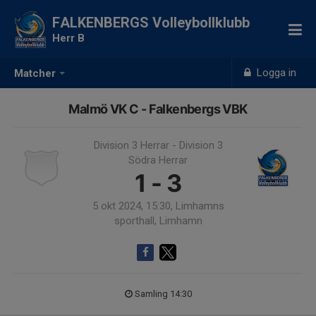
FALKENBERGS Volleybollklubb
Herr B
Logga in
Matcher
Malmö VK C - Falkenbergs VBK
Division 3 Herrar - Division 3
Södra Herrar
1 - 3
5 okt 2024, 15:30, Limhamns
sporthall, Limhamn
Samling 14:30