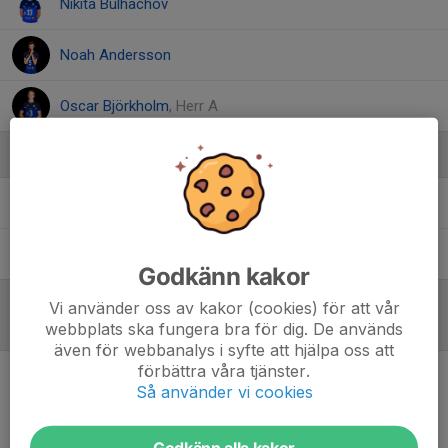
Nikita Bulhachov
Noah Andersson
Oscar Björkholm
, Herr A
Ledare
Madelene Svensson
Tränare
Martin Karlsson
Tränare
Godkänn kakor
Vi använder oss av kakor (cookies) för att vår
Referat
webbplats ska fungera bra för dig. De används
även för webbanalys i syfte att hjälpa oss att
förbättra våra tjänster.
Så använder vi cookies
Inget referat skrivet
Godkänn alla kakor