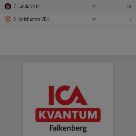
7. Lunds VK D
14
13
8. Karlshamns VBK
14
7