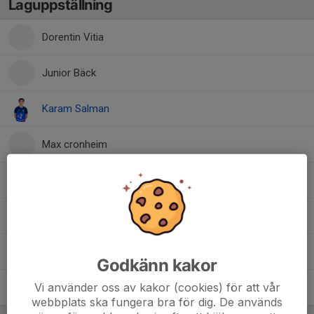
Laguppställning
Dorentin Vitia
Junior Bäck
Karam Salman
Max cronheim
Noah Andersson
Sam Svensson Zahir
Sugam Kafle
Godkänn kakor
Vi använder oss av kakor (cookies) för att vår
Vilmer Hallberg
webbplats ska fungera bra för dig. De används