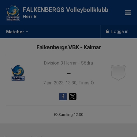
FALKENBERGS Volleybollklubb
Herr B
Logga in
Matcher
Falkenbergs VBK - Kalmar
Division 3 Herrar - Södra
-
7 jan 2023, 13:30, Tinas Ö
Samling 12:30