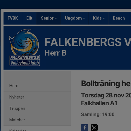
FVBK
Elit
Senior
Ungdom
Kids
Beach
FALKENBERGS Vol
Herr B
Bollträning he
Hem
Torsdag 28 nov 2
Nyheter
Falkhallen A1
Truppen
Samling: 19:00
Matcher