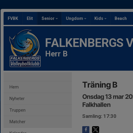
FVBK
Elit
Senior
Ungdom
Kids
Beach
FALKENBERGS Vol
Herr B
Träning B
Hem
Onsdag 13 mar 20
Nyheter
Falkhallen
Truppen
Samling: 17:30
Matcher