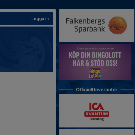
Logga in
Officiell leverantör