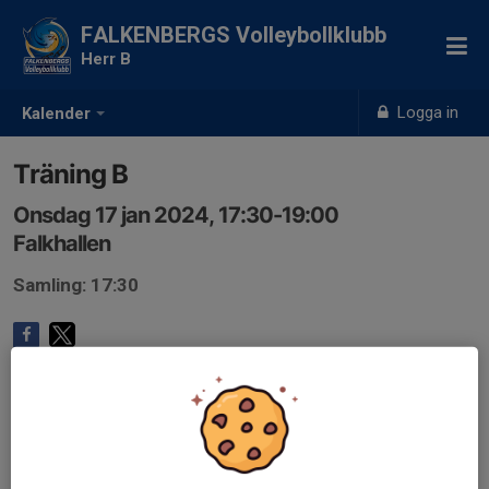
FALKENBERGS Volleybollklubb
Herr B
Logga in
Kalender
Träning B
Onsdag 17 jan 2024, 17:30-19:00
Falkhallen
Samling: 17:30