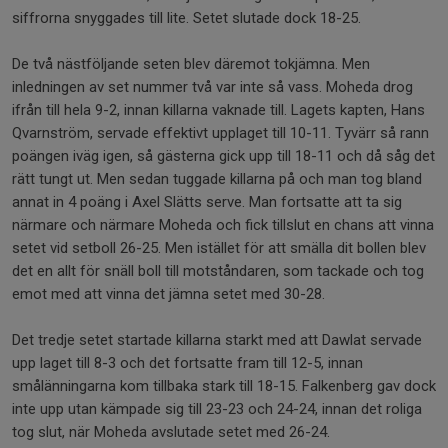
siffrorna snyggades till lite. Setet slutade dock 18-25.
De två nästföljande seten blev däremot tokjämna. Men
inledningen av set nummer två var inte så vass. Moheda drog
ifrån till hela 9-2, innan killarna vaknade till. Lagets kapten, Hans
Qvarnström, servade effektivt upplaget till 10-11. Tyvärr så rann
poängen iväg igen, så gästerna gick upp till 18-11 och då såg det
rätt tungt ut. Men sedan tuggade killarna på och man tog bland
annat in 4 poäng i Axel Slätts serve. Man fortsatte att ta sig
närmare och närmare Moheda och fick tillslut en chans att vinna
setet vid setboll 26-25. Men istället för att smälla dit bollen blev
det en allt för snäll boll till motståndaren, som tackade och tog
emot med att vinna det jämna setet med 30-28.
Det tredje setet startade killarna starkt med att Dawlat servade
upp laget till 8-3 och det fortsatte fram till 12-5, innan
smålänningarna kom tillbaka stark till 18-15. Falkenberg gav dock
inte upp utan kämpade sig till 23-23 och 24-24, innan det roliga
tog slut, när Moheda avslutade setet med 26-24.