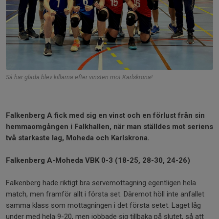
Så här glada blev killarna efter vinsten mot Karlskrona!
Falkenberg A fick med sig en vinst och en förlust från sin
hemmaomgången i Falkhallen, när man ställdes mot seriens
två starkaste lag, Moheda och Karlskrona.
Falkenberg A-Moheda VBK 0-3 (18-25, 28-30, 24-26)
Falkenberg hade riktigt bra servemottagning egentligen hela
match, men framför allt i första set. Däremot höll inte anfallet
samma klass som mottagningen i det första setet. Laget låg
under med hela 9-20, men jobbade sig tillbaka på slutet, så att