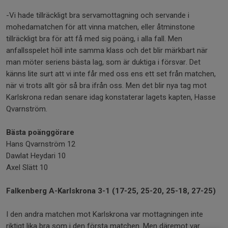
-Vi hade tillräckligt bra servamottagning och servande i
mohedamatchen för att vinna matchen, eller åtminstone
tillräckligt bra för att få med sig poäng, i alla fall. Men
anfallsspelet höll inte samma klass och det blir märkbart när
man möter seriens bästa lag, som är duktiga i försvar. Det
känns lite surt att vi inte får med oss ens ett set från matchen,
när vi trots allt gör så bra ifrån oss. Men det blir nya tag mot
Karlskrona redan senare idag konstaterar lagets kapten, Hasse
Qvarnström.
Bästa poänggörare
Hans Qvarnström 12
Dawlat Heydari 10
Axel Slätt 10
Falkenberg A-Karlskrona 3-1 (17-25, 25-20, 25-18, 27-25)
I den andra matchen mot Karlskrona var mottagningen inte
riktigt lika bra som i den första matchen. Men däremot var