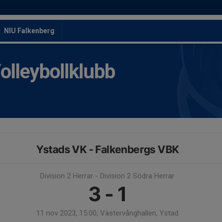
NIU Falkenberg
leybollklubb
Ystads VK - Falkenbergs VBK
Division 2 Herrar - Division 2 Södra Herrar
3 - 1
11 nov 2023, 15:00, Västervånghallen, Ystad