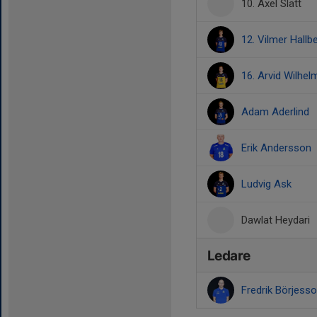
10. Axel Slätt
12. Vilmer Hallb
16. Arvid Wilhe
Adam Aderlind
Erik Andersson
Ludvig Ask
Dawlat Heydari
Ledare
Fredrik Börjess