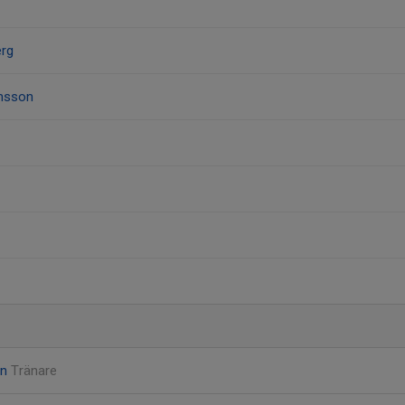
erg
lmsson
on
Tränare