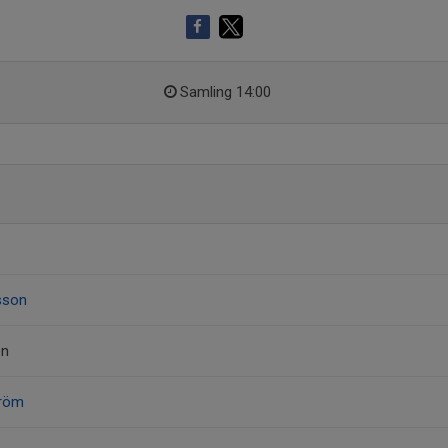
Samling 14:00
sson
en
tröm