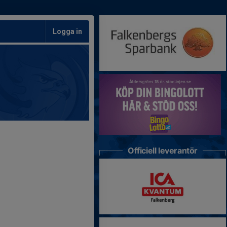
Logga in
Officiell leverantör