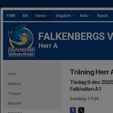
FVBK
Elit
Senior
Ungdom
Kids
Beach
FALKENBERGS Vol
Herr A
Träning Herr 
Hem
Tisdag 9 dec 2025
Nyheter
Falkhallen A1
Truppen
Samling: 17:00
Matcher