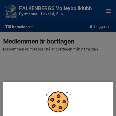
FALKENBERGS Volleybollklubb
Fyrmanna - Level 4, 5, 6
Logga in
Till hemsidan
Medlemmen är borttagen
Medlemmen du försöker nå är borttagen från hemsidan.