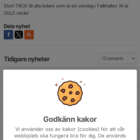
Stort TACK till alla ledare som la sin söndag i Falkhallen. Ni är
GULD värda!
Dela nyhet
Tidigare nyheter
Level 4 Örebro challenge VIKTIGT
25 mar 2025
Julavslutning
12 dec 2024
Snart drar vi igång
Godkänn kakor
14 aug 2023
Vi använder oss av kakor (cookies) för att vår
webbplats ska fungera bra för dig. De används
Sommaruppehåll