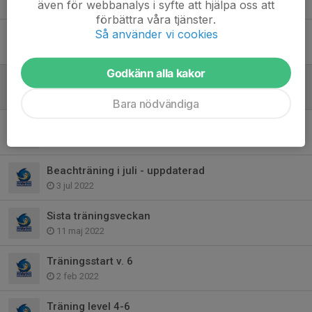
även för webbanalys i syfte att hjälpa oss att
26 jul 2023
förbättra våra tjänster.
Så använder vi cookies
Gränsfejden i Ängelholm!
12 mar 2023
Godkänn alla kakor
Superkul sammandrag!
7 feb 2023
Bara nödvändiga
Träningsstart 22/23
17 aug 2022
Beachträning i juli - uppdaterad
3 jul 2022
Sista träningsveckan
11 maj 2022
Träningsstart v. 6
2 feb 2022
Träning level 4-6