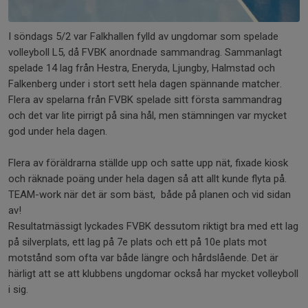
I söndags 5/2 var Falkhallen fylld av ungdomar som spelade
volleyboll L5, då FVBK anordnade sammandrag. Sammanlagt
spelade 14 lag från Hestra, Eneryda, Ljungby, Halmstad och
Falkenberg under i stort sett hela dagen spännande matcher.
Flera av spelarna från FVBK spelade sitt första sammandrag
och det var lite pirrigt på sina hål, men stämningen var mycket
god under hela dagen.
Flera av föräldrarna ställde upp och satte upp nät, fixade kiosk
och räknade poäng under hela dagen så att allt kunde flyta på.
TEAM-work när det är som bäst, både på planen och vid sidan
av!
Resultatmässigt lyckades FVBK dessutom riktigt bra med ett lag
på silverplats, ett lag på 7e plats och ett på 10e plats mot
motstånd som ofta var både längre och hårdslående. Det är
härligt att se att klubbens ungdomar också har mycket volleyboll
i sig.