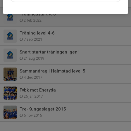
11 maj 2022
Träningsstart v. 6
2 feb 2022
Träning level 4-6
7 sep 2021
Snart startar träningen igen!
21 aug 2019
Sammandrag i Halmstad level 5
4 dec 2017
Fvbk mot Eneryda
25 jan 2017
Tre-Kungaslaget 2015
5 nov 2015