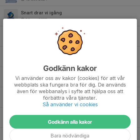
Snart drar vi igång
14 aug 2023
Sommaruppehåll
26 jul 2023
Gränsfejden i Ängelholm!
12 mar 2023
Godkänn kakor
Superkul sammandrag!
Vi använder oss av kakor (cookies) för att vår
7 feb 2023
webbplats ska fungera bra för dig. De används
även för webbanalys i syfte att hjälpa oss att
Träningsstart 22/23
förbättra våra tjänster.
17 aug 2022
Så använder vi cookies
Beachträning i juli - uppdaterad
Godkänn alla kakor
3 jul 2022
Sista träningsveckan
Bara nödvändiga