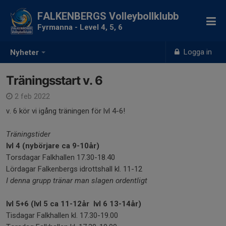
FALKENBERGS Volleybollklubb
Fyrmanna - Level 4, 5, 6
Logga in
Nyheter
Träningsstart v. 6
2 feb 2022
v. 6 kör vi igång träningen för lvl 4-6!
Träningstider
lvl 4 (nybörjare ca 9-10år)
Torsdagar Falkhallen 17.30-18.40
Lördagar Falkenbergs idrottshall kl. 11-12
I denna grupp tränar man slagen ordentligt
lvl 5+6 (lvl 5 ca 11-12år lvl 6 13-14år)
Tisdagar Falkhallen kl. 17.30-19.00