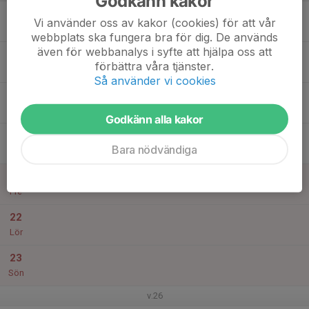
Godkänn kakor
17
Vi använder oss av kakor (cookies) för att vår
Mån
webbplats ska fungera bra för dig. De används
även för webbanalys i syfte att hjälpa oss att
18
17:00
Beachträning
förbättra våra tjänster.
19:30
Tis
Skrea Strand
Så använder vi cookies
19
Ons
Godkänn alla kakor
20
Bara nödvändiga
Tor
21
Fre
22
Lör
23
Sön
v.26