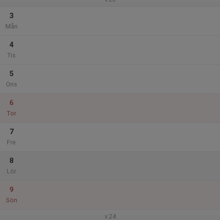
3
Mån
4
Tis
5
Ons
6
Tor
7
Fre
8
Lör
9
Sön
v.24