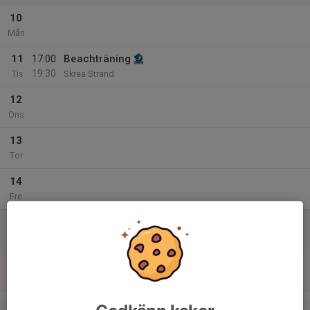
10
Mån
11
17:00
Beachträning
19:30
Tis
Skrea Strand
12
Ons
13
Tor
14
Fre
15
Lör
16
Sön
v.25