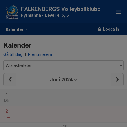
FALKENBERGS Volleybollklubb
Fyrmanna - Level 4, 5, 6
Logga in
Kalender
Kalender
Gå till idag
|
Prenumerera
Juni 2024
1
Lör
2
Sön
v.23