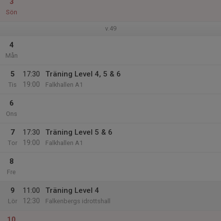
3
Sön
v.49
4
Mån
5
17:30
Träning Level 4, 5 & 6
19:00
Tis
Falkhallen A1
6
Ons
7
17:30
Träning Level 5 & 6
19:00
Tor
Falkhallen A1
8
Fre
9
11:00
Träning Level 4
12:30
Lör
Falkenbergs idrottshall
10