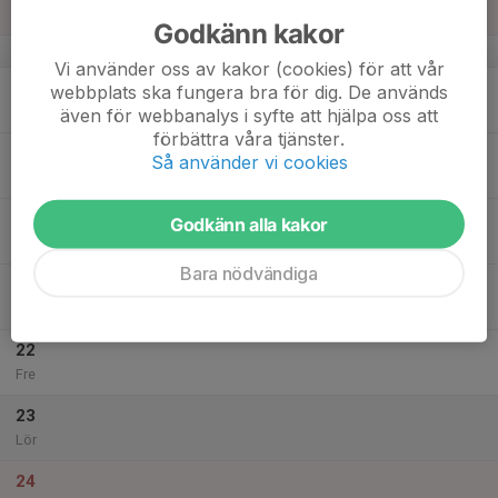
Sön
Godkänn kakor
v.51
Vi använder oss av kakor (cookies) för att vår
18
webbplats ska fungera bra för dig. De används
Mån
även för webbanalys i syfte att hjälpa oss att
förbättra våra tjänster.
19
Så använder vi cookies
Tis
20
Godkänn alla kakor
Ons
Bara nödvändiga
21
Tor
22
Fre
23
Lör
24