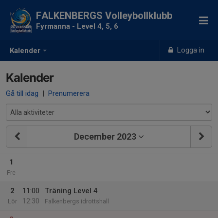
FALKENBERGS Volleybollklubb
Fyrmanna - Level 4, 5, 6
Logga in
Kalender
Kalender
Gå till idag
|
Prenumerera
December 2023
1
Fre
2
11:00
Träning Level 4
12:30
Lör
Falkenbergs idrottshall