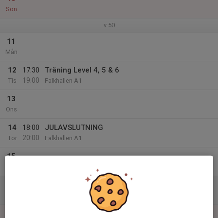
Sön
v.50
11
Mån
12
17:30
Träning Level 4, 5 & 6
19:00
Tis
Falkhallen A1
13
Ons
14
18:00
JULAVSLUTNING
20:00
Tor
Falkhallen A1
15
Fre
16
Lör
17