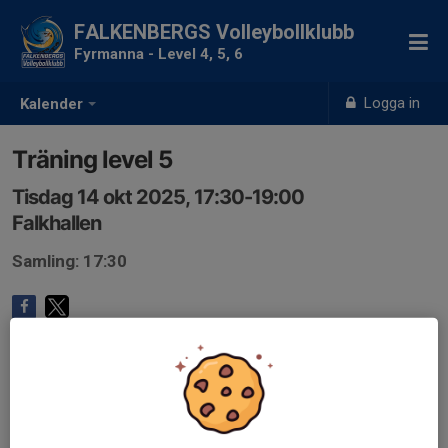
FALKENBERGS Volleybollklubb
Fyrmanna - Level 4, 5, 6
Logga in
Kalender
Träning level 5
Tisdag 14 okt 2025, 17:30-19:00
Falkhallen
Samling: 17:30