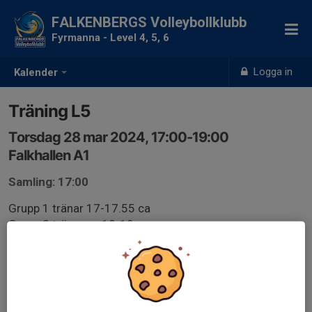
FALKENBERGS Volleybollklubb
Fyrmanna - Level 4, 5, 6
Logga in
Kalender
Träning L5
Torsdag 28 mar 2024, 17:00-19:00
Falkhallen A1
Samling: 17:00
Grupp 1 tränar 17-17.55 ca
Grupp 2 tränar ca 18-19