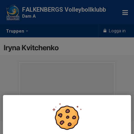
FALKENBERGS Volleybollklubb
Dam A
Logga in
Truppen
Iryna Kvitchenko
Ålder
35 år